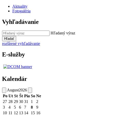
Aktuality
Fotogaléria
Vyhľadávanie
Hľadaný výraz
Hľadať
rozšírené vyhľadávanie
E-služby
Kalendár
August
2026
Po
Ut
St
Št
Pia
So
Ne
27
28
29
30
31
1
2
3
4
5
6
7
8
9
10
11
12
13
14
15
16