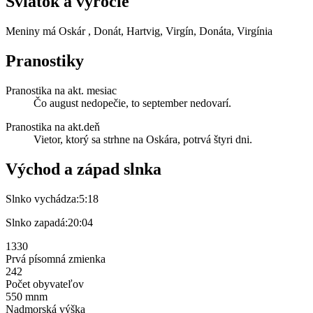
Sviatok a výročie
Meniny má
Oskár
, Donát, Hartvig, Virgín, Donáta, Virgínia
Pranostiky
Pranostika na akt. mesiac
Čo august nedopečie, to september nedovarí.
Pranostika na akt.deň
Vietor, ktorý sa strhne na Oskára, potrvá štyri dni.
Východ a západ slnka
Slnko vychádza:
5:18
Slnko zapadá:
20:04
1330
Prvá písomná zmienka
242
Počet obyvateľov
550 mnm
Nadmorská výška