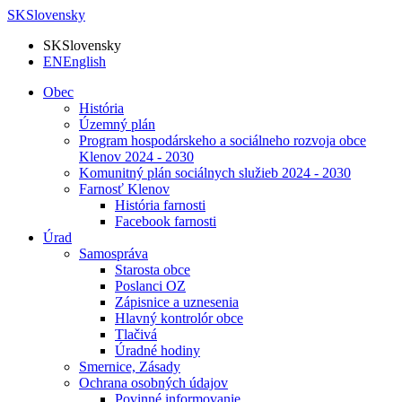
SK
Slovensky
SK
Slovensky
EN
English
Obec
História
Územný plán
Program hospodárskeho a sociálneho rozvoja obce
Klenov 2024 - 2030
Komunitný plán sociálnych služieb 2024 - 2030
Farnosť Klenov
História farnosti
Facebook farnosti
Úrad
Samospráva
Starosta obce
Poslanci OZ
Zápisnice a uznesenia
Hlavný kontrolór obce
Tlačivá
Úradné hodiny
Smernice, Zásady
Ochrana osobných údajov
Povinné informovanie