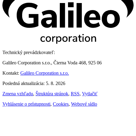
Technický prevádzkovateľ:
Galileo Corporation s.r.o., Čierna Voda 468, 925 06
Kontakt:
Galileo Corporation s.r.o.
Posledná aktualizácia: 5. 8. 2026
Zmena vzhľadu
,
Štruktúra stránok
,
RSS
,
Vytlačiť
Vyhlásenie o prístupnosti
,
Cookies
,
Webové sídlo