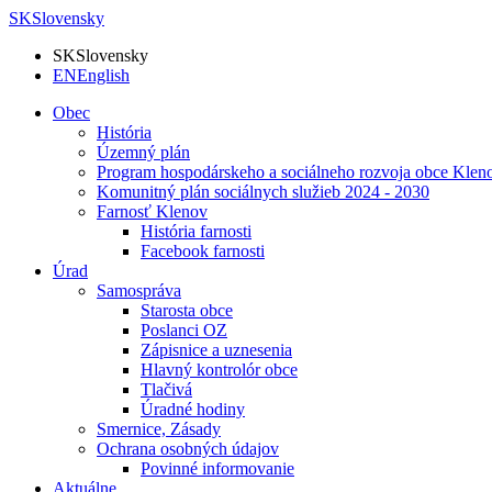
SK
Slovensky
SK
Slovensky
EN
English
Obec
História
Územný plán
Program hospodárskeho a sociálneho rozvoja obce Klen
Komunitný plán sociálnych služieb 2024 - 2030
Farnosť Klenov
História farnosti
Facebook farnosti
Úrad
Samospráva
Starosta obce
Poslanci OZ
Zápisnice a uznesenia
Hlavný kontrolór obce
Tlačivá
Úradné hodiny
Smernice, Zásady
Ochrana osobných údajov
Povinné informovanie
Aktuálne