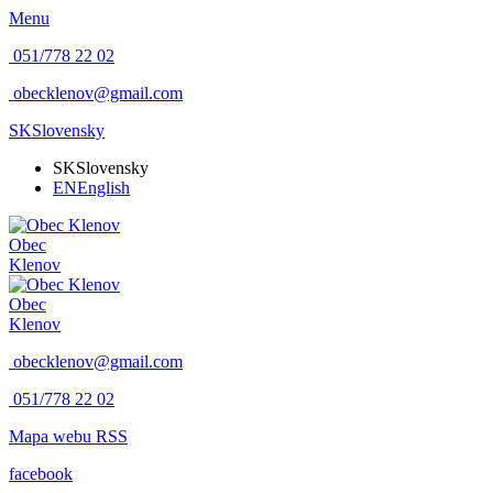
Menu
051/778 22 02
obecklenov@gmail.com
SK
Slovensky
SK
Slovensky
EN
English
Obec
Klenov
Obec
Klenov
obecklenov@gmail.com
051/778 22 02
Mapa webu
RSS
facebook