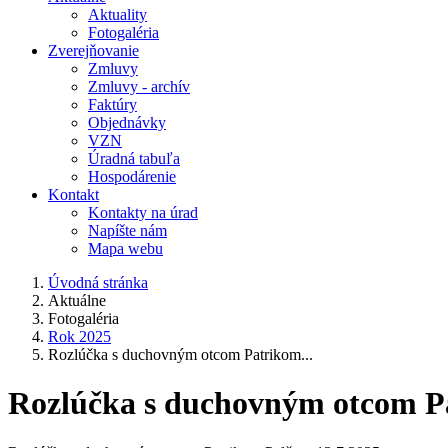
Aktuality
Fotogaléria
Zverejňovanie
Zmluvy
Zmluvy - archív
Faktúry
Objednávky
VZN
Úradná tabuľa
Hospodárenie
Kontakt
Kontakty na úrad
Napíšte nám
Mapa webu
Úvodná stránka
Aktuálne
Fotogaléria
Rok 2025
Rozlúčka s duchovným otcom Patrikom...
Rozlúčka s duchovným otcom P