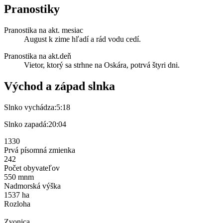
Pranostiky
Pranostika na akt. mesiac
August k zime hľadí a rád vodu cedí.
Pranostika na akt.deň
Vietor, ktorý sa strhne na Oskára, potrvá štyri dni.
Východ a západ slnka
Slnko vychádza:
5:18
Slnko zapadá:
20:04
1330
Prvá písomná zmienka
242
Počet obyvateľov
550 mnm
Nadmorská výška
1537 ha
Rozloha
Zvonica