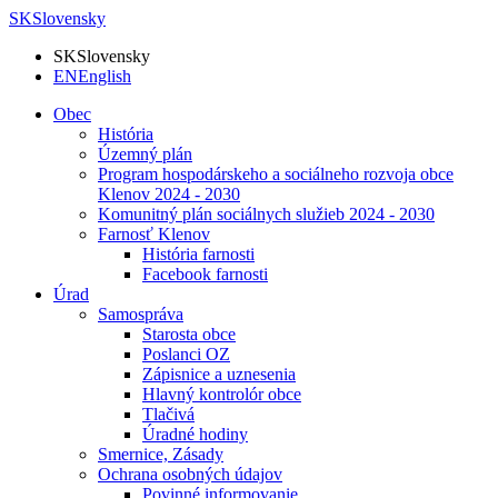
SK
Slovensky
SK
Slovensky
EN
English
Obec
História
Územný plán
Program hospodárskeho a sociálneho rozvoja obce
Klenov 2024 - 2030
Komunitný plán sociálnych služieb 2024 - 2030
Farnosť Klenov
História farnosti
Facebook farnosti
Úrad
Samospráva
Starosta obce
Poslanci OZ
Zápisnice a uznesenia
Hlavný kontrolór obce
Tlačivá
Úradné hodiny
Smernice, Zásady
Ochrana osobných údajov
Povinné informovanie