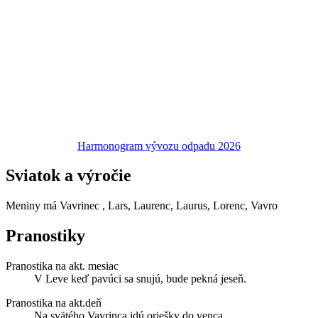
Harmonogram vývozu odpadu 2026
Sviatok a výročie
Meniny má
Vavrinec
, Lars, Laurenc, Laurus, Lorenc, Vavro
Pranostiky
Pranostika na akt. mesiac
V Leve keď pavúci sa snujú, bude pekná jeseň.
Pranostika na akt.deň
Na svätého Vavrinca idú oriešky do venca.