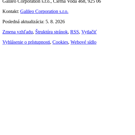
Galileo Corporation s.r.o., Čierna Voda 468, 925 06
Kontakt:
Galileo Corporation s.r.o.
Posledná aktualizácia: 5. 8. 2026
Zmena vzhľadu
,
Štruktúra stránok
,
RSS
,
Vytlačiť
Vyhlásenie o prístupnosti
,
Cookies
,
Webové sídlo