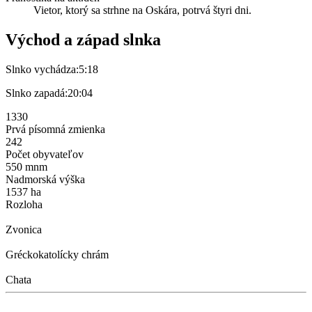
Vietor, ktorý sa strhne na Oskára, potrvá štyri dni.
Východ a západ slnka
Slnko vychádza:
5:18
Slnko zapadá:
20:04
1330
Prvá písomná zmienka
242
Počet obyvateľov
550 mnm
Nadmorská výška
1537 ha
Rozloha
Zvonica
Gréckokatolícky chrám
Chata