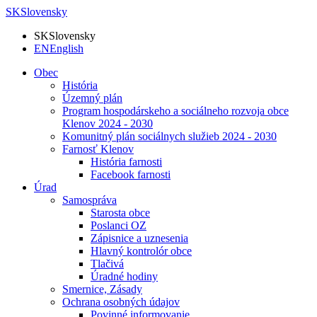
SK
Slovensky
SK
Slovensky
EN
English
Obec
História
Územný plán
Program hospodárskeho a sociálneho rozvoja obce
Klenov 2024 - 2030
Komunitný plán sociálnych služieb 2024 - 2030
Farnosť Klenov
História farnosti
Facebook farnosti
Úrad
Samospráva
Starosta obce
Poslanci OZ
Zápisnice a uznesenia
Hlavný kontrolór obce
Tlačivá
Úradné hodiny
Smernice, Zásady
Ochrana osobných údajov
Povinné informovanie