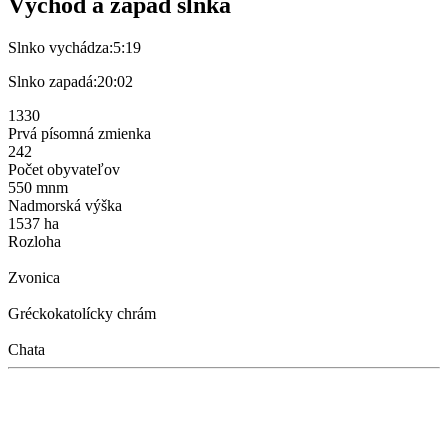
Východ a západ slnka
Slnko vychádza:
5:19
Slnko zapadá:
20:02
1330
Prvá písomná zmienka
242
Počet obyvateľov
550 mnm
Nadmorská výška
1537 ha
Rozloha
Zvonica
Gréckokatolícky chrám
Chata