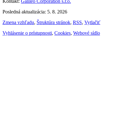
Kontakt:
Galileo Corporation s.r.o.
Posledná aktualizácia: 5. 8. 2026
Zmena vzhľadu
,
Štruktúra stránok
,
RSS
,
Vytlačiť
Vyhlásenie o prístupnosti
,
Cookies
,
Webové sídlo