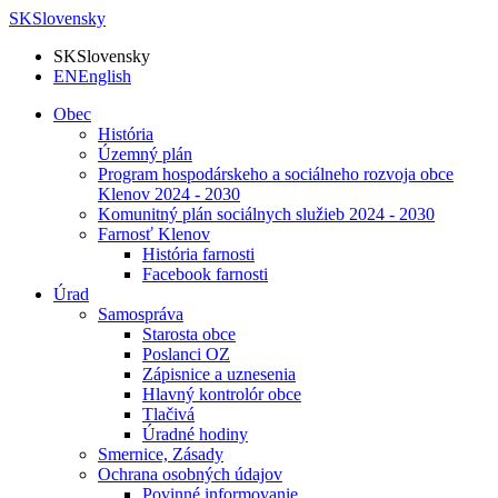
SK
Slovensky
SK
Slovensky
EN
English
Obec
História
Územný plán
Program hospodárskeho a sociálneho rozvoja obce
Klenov 2024 - 2030
Komunitný plán sociálnych služieb 2024 - 2030
Farnosť Klenov
História farnosti
Facebook farnosti
Úrad
Samospráva
Starosta obce
Poslanci OZ
Zápisnice a uznesenia
Hlavný kontrolór obce
Tlačivá
Úradné hodiny
Smernice, Zásady
Ochrana osobných údajov
Povinné informovanie