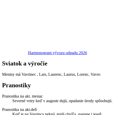
Harmonogram vývozu odpadu 2026
Sviatok a výročie
Meniny má
Vavrinec
, Lars, Laurenc, Laurus, Lorenc, Vavro
Pranostiky
Pranostika na akt. mesiac
Severné vetry keď v auguste dujú, opadanie úrody spôsobujú.
Pranostika na akt.deň
Keď je na Vavrinca pekná, teplá chvíľa, nastane i jeseň