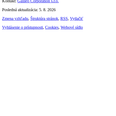
Kontakt:
Galileo Corporation s.r.o.
Posledná aktualizácia: 5. 8. 2026
Zmena vzhľadu
,
Štruktúra stránok
,
RSS
,
Vytlačiť
Vyhlásenie o prístupnosti
,
Cookies
,
Webové sídlo