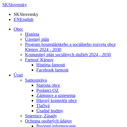
SK
Slovensky
SK
Slovensky
EN
English
Obec
História
Územný plán
Program hospodárskeho a sociálneho rozvoja obce
Klenov 2024 - 2030
Komunitný plán sociálnych služieb 2024 - 2030
Farnosť Klenov
História farnosti
Facebook farnosti
Úrad
Samospráva
Starosta obce
Poslanci OZ
Zápisnice a uznesenia
Hlavný kontrolór obce
Tlačivá
Úradné hodiny
Smernice, Zásady
Ochrana osobných údajov
Povinné informovanie