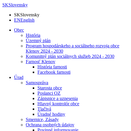
SK
Slovensky
SK
Slovensky
EN
English
Obec
História
Územný plán
Program hospodárskeho a sociálneho rozvoja obce
Klenov 2024 - 2030
Komunitný plán sociálnych služieb 2024 - 2030
Farnosť Klenov
História farnosti
Facebook farnosti
Úrad
Samospráva
Starosta obce
Poslanci OZ
Zápisnice a uznesenia
Hlavný kontrolór obce
Tlačivá
Úradné hodiny
Smernice, Zásady
Ochrana osobných údajov
Povinné informovanie