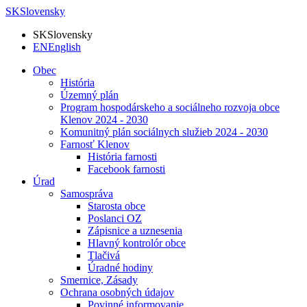
SK
Slovensky
SK
Slovensky
EN
English
Obec
História
Územný plán
Program hospodárskeho a sociálneho rozvoja obce
Klenov 2024 - 2030
Komunitný plán sociálnych služieb 2024 - 2030
Farnosť Klenov
História farnosti
Facebook farnosti
Úrad
Samospráva
Starosta obce
Poslanci OZ
Zápisnice a uznesenia
Hlavný kontrolór obce
Tlačivá
Úradné hodiny
Smernice, Zásady
Ochrana osobných údajov
Povinné informovanie