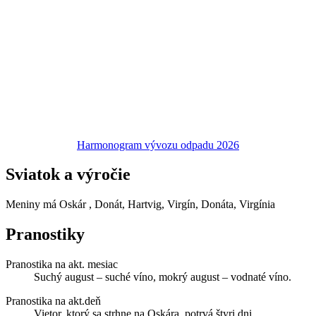
Harmonogram vývozu odpadu 2026
Sviatok a výročie
Meniny má
Oskár
, Donát, Hartvig, Virgín, Donáta, Virgínia
Pranostiky
Pranostika na akt. mesiac
Suchý august – suché víno, mokrý august – vodnaté víno.
Pranostika na akt.deň
Vietor, ktorý sa strhne na Oskára, potrvá štyri dni.