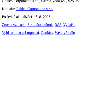
Galileo Corporation s.r.o., Čierna Voda 468, 925 06
Kontakt:
Galileo Corporation s.r.o.
Posledná aktualizácia: 5. 8. 2026
Zmena vzhľadu
,
Štruktúra stránok
,
RSS
,
Vytlačiť
Vyhlásenie o prístupnosti
,
Cookies
,
Webové sídlo