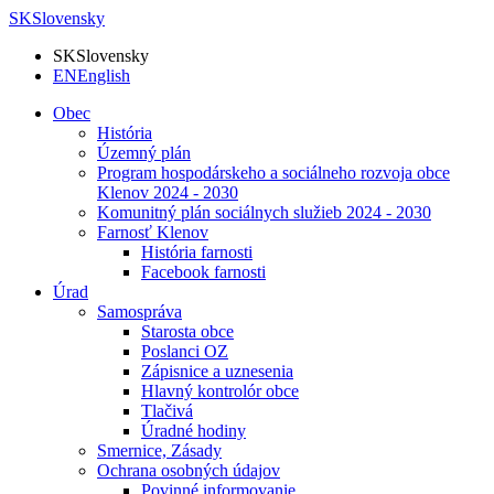
SK
Slovensky
SK
Slovensky
EN
English
Obec
História
Územný plán
Program hospodárskeho a sociálneho rozvoja obce
Klenov 2024 - 2030
Komunitný plán sociálnych služieb 2024 - 2030
Farnosť Klenov
História farnosti
Facebook farnosti
Úrad
Samospráva
Starosta obce
Poslanci OZ
Zápisnice a uznesenia
Hlavný kontrolór obce
Tlačivá
Úradné hodiny
Smernice, Zásady
Ochrana osobných údajov
Povinné informovanie