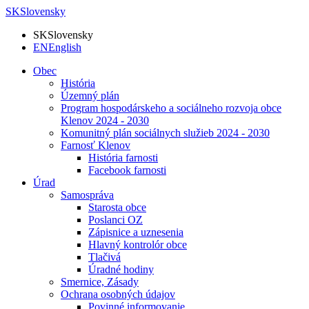
SK
Slovensky
SK
Slovensky
EN
English
Obec
História
Územný plán
Program hospodárskeho a sociálneho rozvoja obce
Klenov 2024 - 2030
Komunitný plán sociálnych služieb 2024 - 2030
Farnosť Klenov
História farnosti
Facebook farnosti
Úrad
Samospráva
Starosta obce
Poslanci OZ
Zápisnice a uznesenia
Hlavný kontrolór obce
Tlačivá
Úradné hodiny
Smernice, Zásady
Ochrana osobných údajov
Povinné informovanie