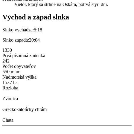
Vietor, ktorý sa strhne na Oskára, potrvá štyri dni.
Východ a západ slnka
Slnko vychádza:
5:18
Slnko zapadá:
20:04
1330
Prvá písomná zmienka
242
Počet obyvateľov
550 mnm
Nadmorská výška
1537 ha
Rozloha
Zvonica
Gréckokatolícky chrám
Chata