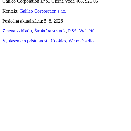
Galileo Corporation s.r.o., Čierna Voda 468, 925 06
Kontakt:
Galileo Corporation s.r.o.
Posledná aktualizácia: 5. 8. 2026
Zmena vzhľadu
,
Štruktúra stránok
,
RSS
,
Vytlačiť
Vyhlásenie o prístupnosti
,
Cookies
,
Webové sídlo