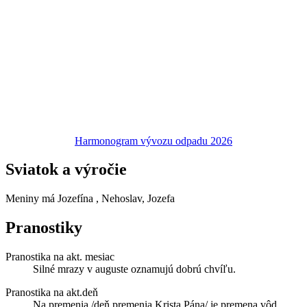
Harmonogram vývozu odpadu 2026
Sviatok a výročie
Meniny má
Jozefína
, Nehoslav, Jozefa
Pranostiky
Pranostika na akt. mesiac
Silné mrazy v auguste oznamujú dobrú chvíľu.
Pranostika na akt.deň
Na premenia /deň premenia Krista Pána/ je premena vôd.