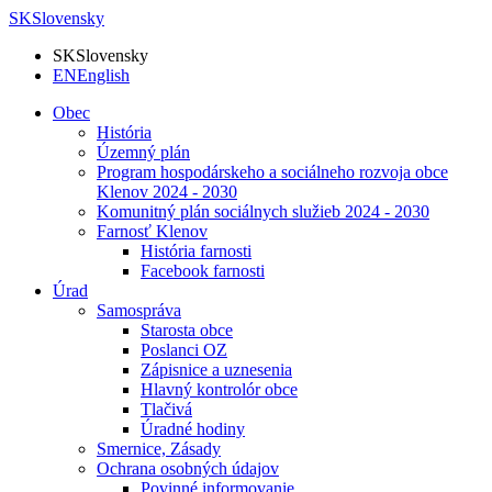
SK
Slovensky
SK
Slovensky
EN
English
Obec
História
Územný plán
Program hospodárskeho a sociálneho rozvoja obce
Klenov 2024 - 2030
Komunitný plán sociálnych služieb 2024 - 2030
Farnosť Klenov
História farnosti
Facebook farnosti
Úrad
Samospráva
Starosta obce
Poslanci OZ
Zápisnice a uznesenia
Hlavný kontrolór obce
Tlačivá
Úradné hodiny
Smernice, Zásady
Ochrana osobných údajov
Povinné informovanie