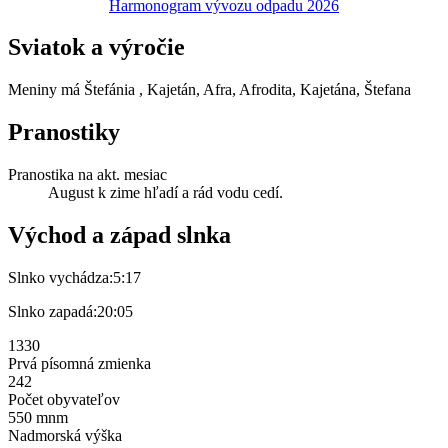
Harmonogram vývozu odpadu 2026
Sviatok a výročie
Meniny má
Štefánia
, Kajetán, Afra, Afrodita, Kajetána, Štefana
Pranostiky
Pranostika na akt. mesiac
August k zime hľadí a rád vodu cedí.
Východ a západ slnka
Slnko vychádza:
5:17
Slnko zapadá:
20:05
1330
Prvá písomná zmienka
242
Počet obyvateľov
550 mnm
Nadmorská výška