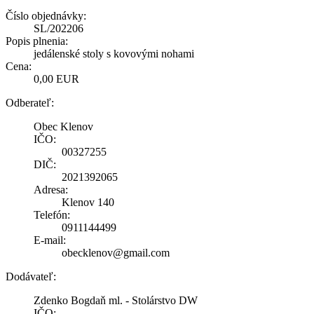
Číslo objednávky:
SL/202206
Popis plnenia:
jedálenské stoly s kovovými nohami
Cena:
0,00 EUR
Odberateľ:
Obec Klenov
IČO:
00327255
DIČ:
2021392065
Adresa:
Klenov 140
Telefón:
0911144499
E-mail:
obecklenov@gmail.com
Dodávateľ:
Zdenko Bogdaň ml. - Stolárstvo DW
IČO: