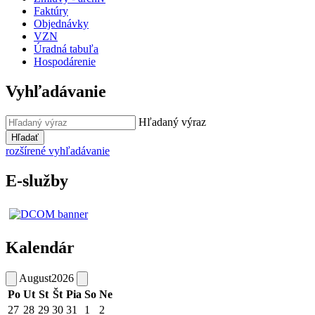
Faktúry
Objednávky
VZN
Úradná tabuľa
Hospodárenie
Vyhľadávanie
Hľadaný výraz
Hľadať
rozšírené vyhľadávanie
E-služby
Kalendár
August
2026
Po
Ut
St
Št
Pia
So
Ne
27
28
29
30
31
1
2