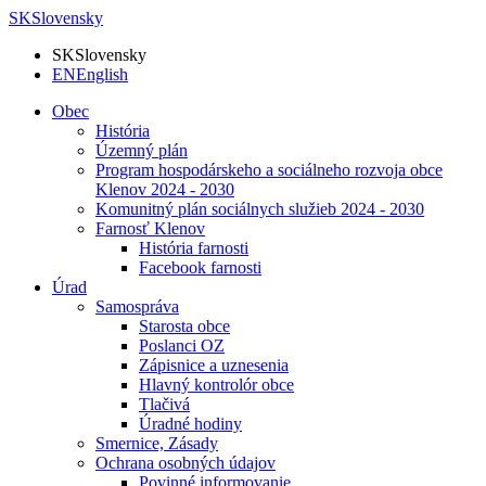
SK
Slovensky
SK
Slovensky
EN
English
Obec
História
Územný plán
Program hospodárskeho a sociálneho rozvoja obce
Klenov 2024 - 2030
Komunitný plán sociálnych služieb 2024 - 2030
Farnosť Klenov
História farnosti
Facebook farnosti
Úrad
Samospráva
Starosta obce
Poslanci OZ
Zápisnice a uznesenia
Hlavný kontrolór obce
Tlačivá
Úradné hodiny
Smernice, Zásady
Ochrana osobných údajov
Povinné informovanie