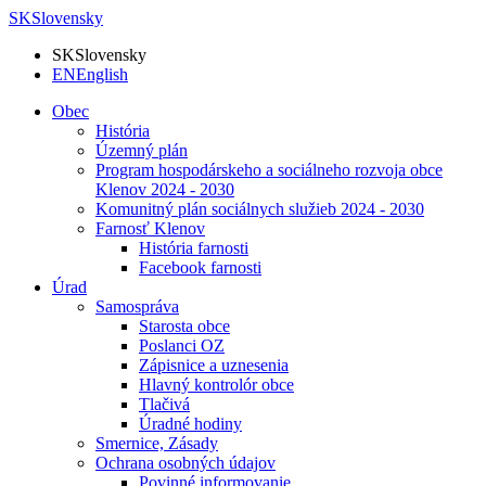
SK
Slovensky
SK
Slovensky
EN
English
Obec
História
Územný plán
Program hospodárskeho a sociálneho rozvoja obce
Klenov 2024 - 2030
Komunitný plán sociálnych služieb 2024 - 2030
Farnosť Klenov
História farnosti
Facebook farnosti
Úrad
Samospráva
Starosta obce
Poslanci OZ
Zápisnice a uznesenia
Hlavný kontrolór obce
Tlačivá
Úradné hodiny
Smernice, Zásady
Ochrana osobných údajov
Povinné informovanie