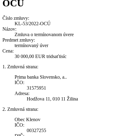
OCÚ
Číslo zmluvy:
KL-53/2022-OCÚ
Názov:
Zmluva o termínovanom úvere
Predmet zmluvy:
termínovaný úver
Cena:
30 000,00 EUR tridsaťtisíc
1. Zmluvná strana:
Prima banka Slovensko, a..
IČO:
31575951
Adresa:
Hodžova 11, 010 11 Žilina
2. Zmluvná strana:
Obec Klenov
IČO:
00327255
DIČ: