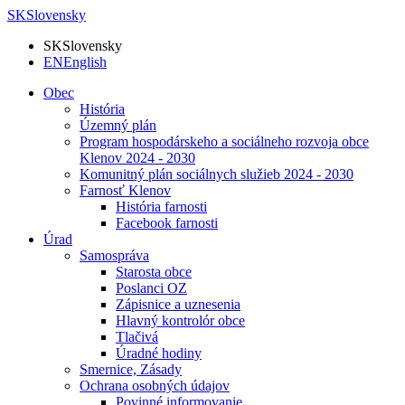
SK
Slovensky
SK
Slovensky
EN
English
Obec
História
Územný plán
Program hospodárskeho a sociálneho rozvoja obce
Klenov 2024 - 2030
Komunitný plán sociálnych služieb 2024 - 2030
Farnosť Klenov
História farnosti
Facebook farnosti
Úrad
Samospráva
Starosta obce
Poslanci OZ
Zápisnice a uznesenia
Hlavný kontrolór obce
Tlačivá
Úradné hodiny
Smernice, Zásady
Ochrana osobných údajov
Povinné informovanie