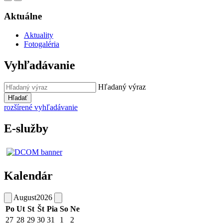
Aktuálne
Aktuality
Fotogaléria
Vyhľadávanie
Hľadaný výraz
Hľadať
rozšírené vyhľadávanie
E-služby
Kalendár
August
2026
Po
Ut
St
Št
Pia
So
Ne
27
28
29
30
31
1
2