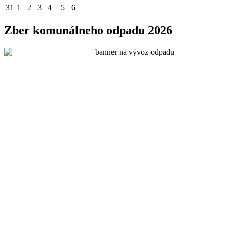
31
1
2
3
4
5
6
Zber komunálneho odpadu 2026