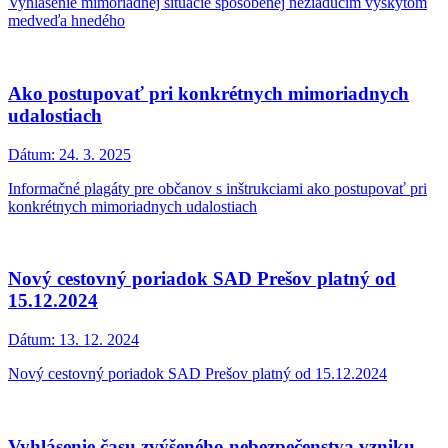
Vyhlásenie mimoriadnej situácie spôsobenej nežiaducim výskytom
medveďa hnedého
Ako postupovať pri konkrétnych mimoriadnych
udalostiach
Dátum:
24. 3. 2025
Informačné plagáty pre občanov s inštrukciami ako postupovať pri
konkrétnych mimoriadnych udalostiach
Nový cestovný poriadok SAD Prešov platný od
15.12.2024
Dátum:
13. 12. 2024
Nový cestovný poriadok SAD Prešov platný od 15.12.2024
Vyhlásenie času zvýšeného nebezpečenstva vzniku