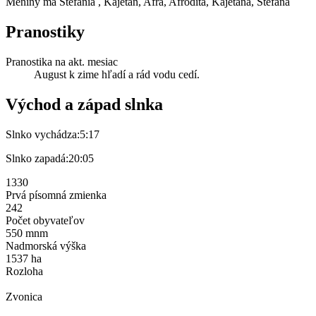
Meniny má
Štefánia
, Kajetán, Afra, Afrodita, Kajetána, Štefana
Pranostiky
Pranostika na akt. mesiac
August k zime hľadí a rád vodu cedí.
Východ a západ slnka
Slnko vychádza:
5:17
Slnko zapadá:
20:05
1330
Prvá písomná zmienka
242
Počet obyvateľov
550 mnm
Nadmorská výška
1537 ha
Rozloha
Zvonica