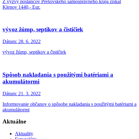
Z výzvy poslancov Prešovského samosprávneho kraja získal
Klenov 1440,- Eur.
vývoz žúmp, septikov a čističiek
Dátum:
28. 6. 2022
vývoz žúmp, septikov a čističiek
Spôsob nakladania s použitými batériami a
akumulátormi
Dátum:
21. 3. 2022
Informovanie občanov o spôsobe nakladania s použitými batériami a
akumulátormi
Aktuálne
Aktuality