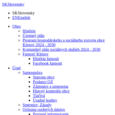
SK
Slovensky
SK
Slovensky
EN
English
Obec
História
Územný plán
Program hospodárskeho a sociálneho rozvoja obce
Klenov 2024 - 2030
Komunitný plán sociálnych služieb 2024 - 2030
Farnosť Klenov
História farnosti
Facebook farnosti
Úrad
Samospráva
Starosta obce
Poslanci OZ
Zápisnice a uznesenia
Hlavný kontrolór obce
Tlačivá
Úradné hodiny
Smernice, Zásady
Ochrana osobných údajov
Povinné informovanie