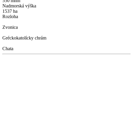
550 mnm
Nadmorská výška
1537 ha
Rozloha
Zvonica
Gréckokatolícky chrám
Chata