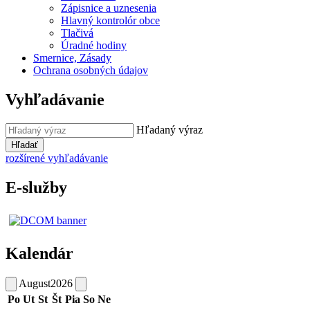
Zápisnice a uznesenia
Hlavný kontrolór obce
Tlačivá
Úradné hodiny
Smernice, Zásady
Ochrana osobných údajov
Vyhľadávanie
Hľadaný výraz
Hľadať
rozšírené vyhľadávanie
E-služby
Kalendár
August
2026
Po
Ut
St
Št
Pia
So
Ne