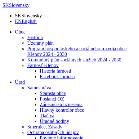
SK
Slovensky
SK
Slovensky
EN
English
Obec
História
Územný plán
Program hospodárskeho a sociálneho rozvoja obce
Klenov 2024 - 2030
Komunitný plán sociálnych služieb 2024 - 2030
Farnosť Klenov
História farnosti
Facebook farnosti
Úrad
Samospráva
Starosta obce
Poslanci OZ
Zápisnice a uznesenia
Hlavný kontrolór obce
Tlačivá
Úradné hodiny
Smernice, Zásady
Ochrana osobných údajov
Povinné informovanie