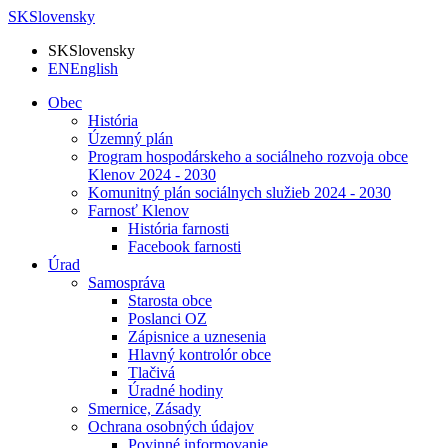
SK
Slovensky
SK
Slovensky
EN
English
Obec
História
Územný plán
Program hospodárskeho a sociálneho rozvoja obce
Klenov 2024 - 2030
Komunitný plán sociálnych služieb 2024 - 2030
Farnosť Klenov
História farnosti
Facebook farnosti
Úrad
Samospráva
Starosta obce
Poslanci OZ
Zápisnice a uznesenia
Hlavný kontrolór obce
Tlačivá
Úradné hodiny
Smernice, Zásady
Ochrana osobných údajov
Povinné informovanie