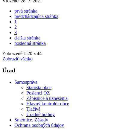
Vložené:
28. 7. 2021
prvá stránka
predchádzajúca stránka
1
2
3
ďalšia stránka
posledná stránka
Zobrazené
1
-
20
z 44
Zobraziť všetko
Úrad
Samospráva
Starosta obce
Poslanci OZ
Zápisnice a uznesenia
Hlavný kontrolór obce
Tlačivá
Úradné hodiny
Smernice, Zásady
Ochrana osobných údajov