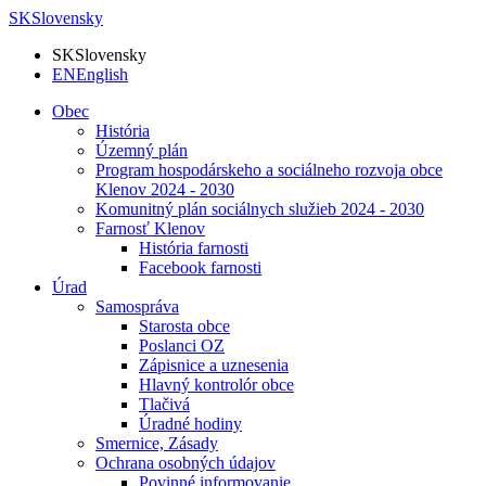
SK
Slovensky
SK
Slovensky
EN
English
Obec
História
Územný plán
Program hospodárskeho a sociálneho rozvoja obce
Klenov 2024 - 2030
Komunitný plán sociálnych služieb 2024 - 2030
Farnosť Klenov
História farnosti
Facebook farnosti
Úrad
Samospráva
Starosta obce
Poslanci OZ
Zápisnice a uznesenia
Hlavný kontrolór obce
Tlačivá
Úradné hodiny
Smernice, Zásady
Ochrana osobných údajov
Povinné informovanie