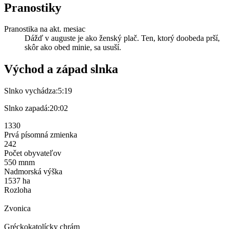
Pranostiky
Pranostika na akt. mesiac
Dážď v auguste je ako ženský plač. Ten, ktorý doobeda prší,
skôr ako obed minie, sa usuší.
Východ a západ slnka
Slnko vychádza:
5:19
Slnko zapadá:
20:02
1330
Prvá písomná zmienka
242
Počet obyvateľov
550 mnm
Nadmorská výška
1537 ha
Rozloha
Zvonica
Gréckokatolícky chrám