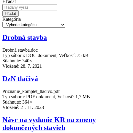
Hľadať
Hľadať
Kategória
Drobná stavba
Drobná stavba.doc
Typ súboru: DOC dokument, Veľkosť: 75 kB
Stiahnuté: 340×
Vložené:
28. 7. 2021
DzN tlačivá
Priznanie_komplet_tlacivo.pdf
Typ súboru: PDF dokument, Veľkosť: 1,7 MB
Stiahnuté: 364×
Vložené:
21. 11. 2023
Návr na vydanie KR na zmeny
dokončených stavieb