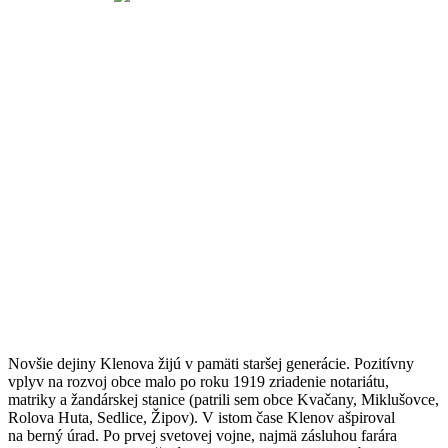
Novšie dejiny Klenova žijú v pamäti staršej generácie. Pozitívny
vplyv na rozvoj obce malo po roku 1919 zriadenie notariátu,
matriky a žandárskej stanice (patrili sem obce Kvačany, Miklušovce,
Rolova Huta, Sedlice, Žipov). V istom čase Klenov ašpiroval
na berný úrad. Po prvej svetovej vojne, najmä zásluhou farára