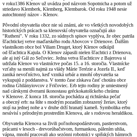
v roku1386 Klenov už uvádza pod názvom Sopotnicha a potom už
striedavo Klemberk, Klemberg, Klembarok. Od roku 1948 nesie
autochtonný názov - Klenov.
Pôvodní obyvatelia obce nie sú známi, ale vo všetkých novodobých
historických prácach sa klenovskí obyvatelia označujú ako
"Rutheni". V roku 1332, zo súdnych spisov vyplýva, že obec patrila
šľachtickej vetve maďarského rodu Abovcov v Drienove. Ďalším
vlastníkom obce bol Viliam Druget, ktorý Klenov odkúpil
od šľachtica Kajula. O Klenov zápasili nielen šľachtici z Drienova,
ale aj istý Gál zo Sečoviec. Jedna vetva šľachticov z Bajerova si
udržala Klenov vo vlastníctve počas 15. a 16. storočia. Vlastnícke
vzťahy sa menili najmä za vlády Márie Terézie a Jozefa II., keď
zaniká nevoľníctvo, keď vzniká urbár a mnohí obyvatelia sa
vykupujú z poddanstva. V tomto čase získava časť chotára obce
rodina Ghilányiovcov z Fričoviec. Erb tejto rodiny je umiestnený
nad cárskymi dverami ikonostasu gréckokatolíckeho chrámu
v Klenove. Z konca 18. storočia pochádza aj richtárska pečať
a obecný erb: na štíte s modrým pozadím zobrazený žeriav, ktorý
stojí na jednej nohe a v druhe drží hranatý kameň. Symbolika erbu
nesúvisí s prírodným prostredím Klenova, ale s rodovou heraldikou.
Obyvatelia Klenova sa živili poľnohospodárstvom, pastierstvom,
prácami v lesoch - drevorúbačstvom, furmankou, pálením uhlia,
vápna, mnohí pracovali ako sezónni robotníci v spišských hámroch