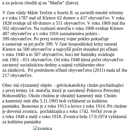
a za prácou chodili aj na "Maďar" (žatva).
V čase vlády Márie Terézie a Jozefa II. sa zaviedli mnohé reformy
a v roku 1787 mal už Klenov 62 domov a 437 obyvateľov. V roku
1828 eviduje už 69 domov a 551 obyvateľov. V roku 1869 mal iba
502 obyvateľov. Na rozhraní storočia v roku 1900 eviduje Klenov
487 obyvateľov a v roku 1910 zaznamenáva pokles -
399 obyvateľov. Po prvej svetovej vojne pokles pokračuje
a zastavuje sa pri počte 399. V čase hospodárskej krízy narastá
Klenov na 500 obyvateľov a najvyšší počet dosiahol pri sčítaní
v roku 1940 a to 587 obyvateľov, hoci iné štatistiky uvádzajú
rok 1961 - 651 obyvateľov. Od roku 1948 klesá počet obyvateľov
zavinený socializáciou dediny a najmä vyhlásením obce
za zánikovú. Pri poslednom sčítaní obyvateľstva (2011) mala už iba
217 obyvateľov.
Obec má významný objekt - gréckokatolícky chrám pochádzajúci
z prvej tretiny 14. storočia, ktorý je zasvätený Pokrovu Presvätej
Bohorodičky. Okolo chrámu je ohradný kamenný múr. Chrám
a kamenný múr dňa 5.11.1993 boli vyhlásené za kultúrnu
pamiatku. Ikonostas je z roku 1913 a lavice z roku 1914. Pri chráme
je drevená zvonica, pochádzajúca z roku 1742. Veľký zvon je
z roku 1948 a malý z roku 1918. Zvonica bola 17.9.1974 vyhlásená
za kultúrnu pamiatku