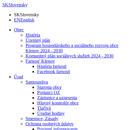
SK
Slovensky
SK
Slovensky
EN
English
Obec
História
Územný plán
Program hospodárskeho a sociálneho rozvoja obce
Klenov 2024 - 2030
Komunitný plán sociálnych služieb 2024 - 2030
Farnosť Klenov
História farnosti
Facebook farnosti
Úrad
Samospráva
Starosta obce
Poslanci OZ
Zápisnice a uznesenia
Hlavný kontrolór obce
Tlačivá
Úradné hodiny
Smernice, Zásady
Ochrana osobných údajov
Povinné informovanie