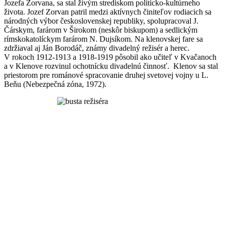
Jozefa Zorvana, sa stal živým strediskom politicko-kultúrneho
života. Jozef Zorvan patril medzi aktívnych činiteľov rodiacich sa
národných výbor československej republiky, spolupracoval J.
Čárskym, farárom v Širokom (neskôr biskupom) a sedlickým
rímskokatolíckym farárom N. Dujsíkom. Na klenovskej fare sa
zdržiaval aj Ján Borodáč, známy divadelný režisér a herec.
V rokoch 1912-1913 a 1918-1919 pôsobil ako učiteľ v Kvačanoch
a v Klenove rozvinul ochotnícku divadelnú činnosť. Klenov sa stal
priestorom pre románové spracovanie druhej svetovej vojny u L.
Beňu (Nebezpečná zóna, 1972).