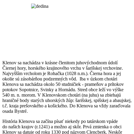
Klenov sa nachádza v krásne členitom juhovýchodnom údolí
Čiernej hory, horského krajinového vrchu v šarišskej vrchovine.
Najvyšším vrcholom je Rohačka (1028 n.m.). Čierna hora a jej
okolie sú zásobárňou podzemných vôd. Iba v úzkom chotári
Klenova sa nachádza okolo 50 studničiek - prameňov a prítokov
potokov Sopotnice, Svinky a Hornádu. Stred obce leží vo výške
540 m. n. morom. V Klenovskom chotári (na juhu) sa zbiehajú
hraničné body starých uhorských žúp: šarišskej, spišskej a abaujskej,
t.č. kraja prešovského a košického. Do Klenova sa vždy zaraďovala
osada Bystré.
História Klenova sa začína písať niekedy po tatárskom vpáde
do našich krajov (r.1241) a možno aj skôr. Prvá zmienka o obci
Klenov sa datuje od roku 1330 pod názvom Clencberk. Neskôr