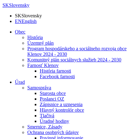
SK
Slovensky
SK
Slovensky
EN
English
Obec
História
Územný plán
Program hospodárskeho a sociálneho rozvoja obce
Klenov 2024 - 2030
Komunitný plán sociálnych služieb 2024 - 2030
Farnosť Klenov
História farnosti
Facebook farnosti
Úrad
Samospráva
Starosta obce
Poslanci OZ
Zápisnice a uznesenia
Hlavný kontrolór obce
Tlačivá
Úradné hodiny
Smernice, Zásady
Ochrana osobných údajov
Povinné informovanie