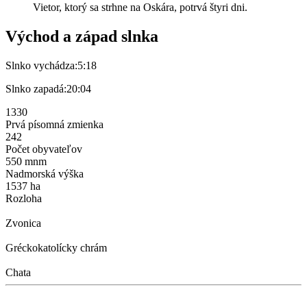
Vietor, ktorý sa strhne na Oskára, potrvá štyri dni.
Východ a západ slnka
Slnko vychádza:
5:18
Slnko zapadá:
20:04
1330
Prvá písomná zmienka
242
Počet obyvateľov
550 mnm
Nadmorská výška
1537 ha
Rozloha
Zvonica
Gréckokatolícky chrám
Chata