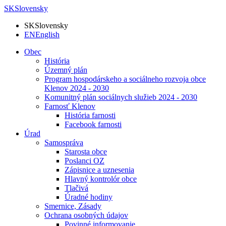
SK
Slovensky
SK
Slovensky
EN
English
Obec
História
Územný plán
Program hospodárskeho a sociálneho rozvoja obce
Klenov 2024 - 2030
Komunitný plán sociálnych služieb 2024 - 2030
Farnosť Klenov
História farnosti
Facebook farnosti
Úrad
Samospráva
Starosta obce
Poslanci OZ
Zápisnice a uznesenia
Hlavný kontrolór obce
Tlačivá
Úradné hodiny
Smernice, Zásady
Ochrana osobných údajov
Povinné informovanie