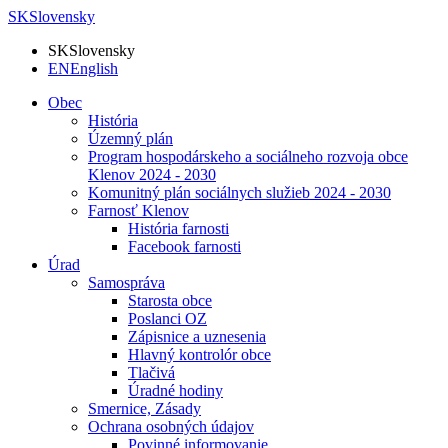
SK
Slovensky
SK
Slovensky
EN
English
Obec
História
Územný plán
Program hospodárskeho a sociálneho rozvoja obce
Klenov 2024 - 2030
Komunitný plán sociálnych služieb 2024 - 2030
Farnosť Klenov
História farnosti
Facebook farnosti
Úrad
Samospráva
Starosta obce
Poslanci OZ
Zápisnice a uznesenia
Hlavný kontrolór obce
Tlačivá
Úradné hodiny
Smernice, Zásady
Ochrana osobných údajov
Povinné informovanie