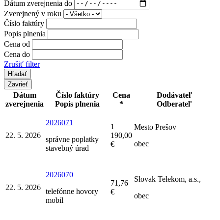
Dátum zverejnenia do
Zverejnený v roku
Číslo faktúry
Popis plnenia
Cena od
Cena do
Zrušiť filter
Zavrieť
Dátum
Číslo faktúry
Cena
Dodávateľ
zverejnenia
Popis plnenia
*
Odberateľ
2026071
1
Mesto Prešov
22. 5. 2026
190,00
správne poplatky
obec
€
stavebný úrad
2026070
Slovak Telekom, a.s.,
71,76
22. 5. 2026
telefónne hovory
€
obec
mobil