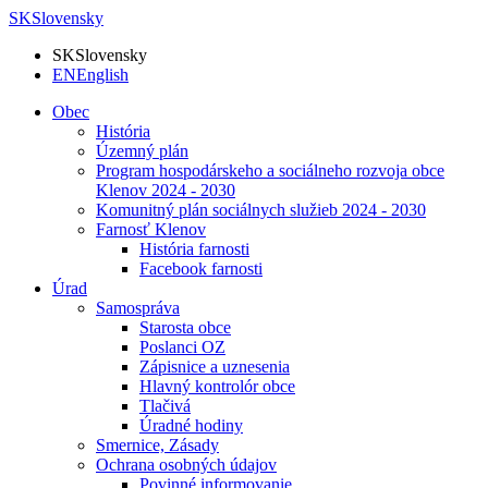
SK
Slovensky
SK
Slovensky
EN
English
Obec
História
Územný plán
Program hospodárskeho a sociálneho rozvoja obce
Klenov 2024 - 2030
Komunitný plán sociálnych služieb 2024 - 2030
Farnosť Klenov
História farnosti
Facebook farnosti
Úrad
Samospráva
Starosta obce
Poslanci OZ
Zápisnice a uznesenia
Hlavný kontrolór obce
Tlačivá
Úradné hodiny
Smernice, Zásady
Ochrana osobných údajov
Povinné informovanie