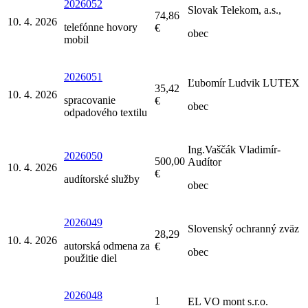
2026052
Slovak Telekom, a.s.,
74,86
10. 4. 2026
telefónne hovory
€
obec
mobil
2026051
Ľubomír Ludvik LUTEX
35,42
10. 4. 2026
spracovanie
€
obec
odpadového textilu
Ing.Vaščák Vladimír-
2026050
500,00
Audítor
10. 4. 2026
€
audítorské služby
obec
2026049
Slovenský ochranný zväz
28,29
10. 4. 2026
autorská odmena za
€
obec
použitie diel
2026048
1
EL VO mont s.r.o.