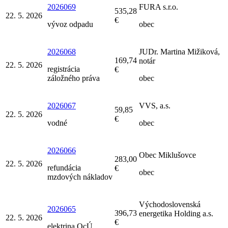
2026069
FURA s.r.o.
535,28
22. 5. 2026
€
vývoz odpadu
obec
2026068
JUDr. Martina Mižiková,
169,74
notár
22. 5. 2026
registrácia
€
záložného práva
obec
2026067
VVS, a.s.
59,85
22. 5. 2026
€
vodné
obec
2026066
Obec Miklušovce
283,00
22. 5. 2026
refundácia
€
obec
mzdových nákladov
Východoslovenská
2026065
396,73
energetika Holding a.s.
22. 5. 2026
€
elektrina OcÚ