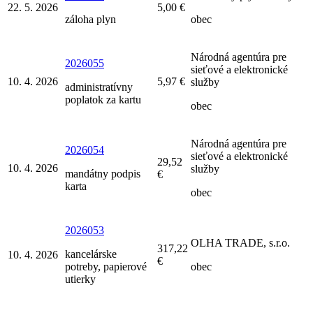
22. 5. 2026
5,00 €
záloha plyn
obec
Národná agentúra pre
2026055
sieťové a elektronické
10. 4. 2026
5,97 €
služby
administratívny
poplatok za kartu
obec
Národná agentúra pre
2026054
sieťové a elektronické
29,52
10. 4. 2026
služby
mandátny podpis
€
karta
obec
2026053
OLHA TRADE, s.r.o.
317,22
kancelárske
10. 4. 2026
€
potreby, papierové
obec
utierky