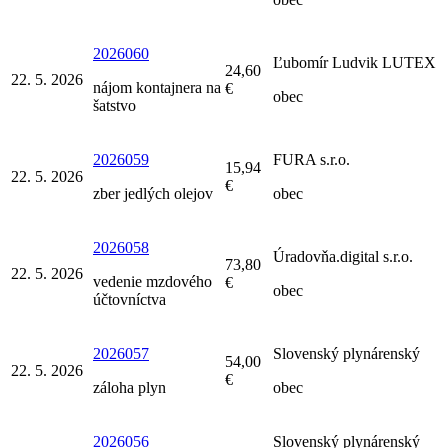
2026060
Ľubomír Ludvik LUTEX
24,60
22. 5. 2026
nájom kontajnera na
€
obec
šatstvo
2026059
FURA s.r.o.
15,94
22. 5. 2026
€
zber jedlých olejov
obec
2026058
Úradovňa.digital s.r.o.
73,80
22. 5. 2026
vedenie mzdového
€
obec
účtovníctva
2026057
Slovenský plynárenský
54,00
22. 5. 2026
€
záloha plyn
obec
2026056
Slovenský plynárenský