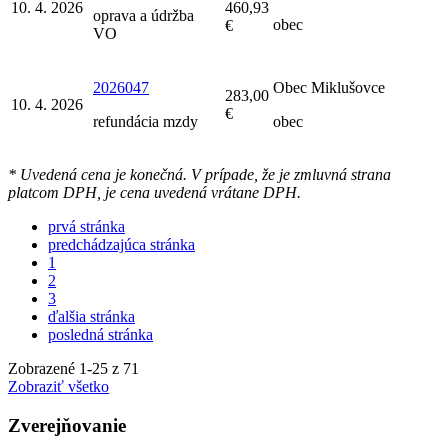
10. 4. 2026
460,93
oprava a údržba
obec
€
VO
2026047
Obec Miklušovce
283,00
10. 4. 2026
€
refundácia mzdy
obec
* Uvedená cena je konečná. V prípade, že je zmluvná strana
platcom DPH, je cena uvedená vrátane DPH.
prvá stránka
predchádzajúca stránka
1
2
3
ďalšia stránka
posledná stránka
Zobrazené
1
-
25
z 71
Zobraziť všetko
Zverejňovanie