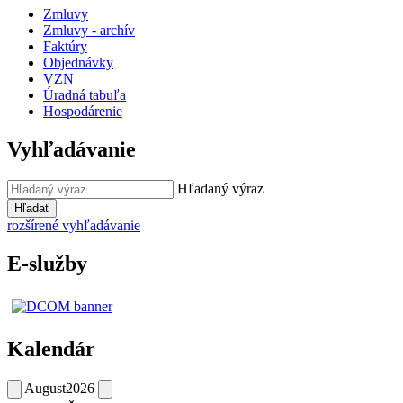
Zmluvy
Zmluvy - archív
Faktúry
Objednávky
VZN
Úradná tabuľa
Hospodárenie
Vyhľadávanie
Hľadaný výraz
Hľadať
rozšírené vyhľadávanie
E-služby
Kalendár
August
2026