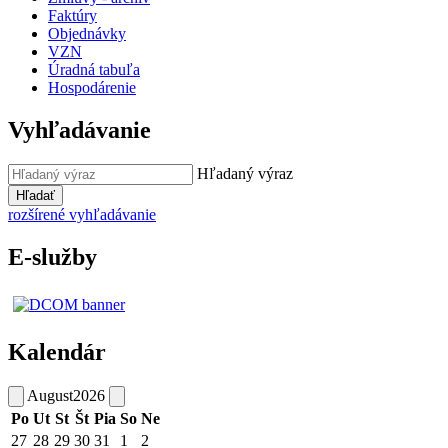
Faktúry
Objednávky
VZN
Úradná tabuľa
Hospodárenie
Vyhľadávanie
Hľadaný výraz
Hľadať
rozšírené vyhľadávanie
E-služby
Kalendár
August
2026
Po
Ut
St
Št
Pia
So
Ne
27
28
29
30
31
1
2