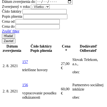
Dátum zverejnenia do
Zverejnený v roku
Číslo faktúry
Popis plnenia
Cena od
Cena do
Zrušiť filter
Zavrieť
Dátum
Číslo faktúry
Cena
Dodávateľ
zverejnenia
Popis plnenia
*
Odberateľ
Slovak Telekom,
157
27,00
a.s.,
2. 8. 2021
€
telefónne hovory
obec
156
Partnerstvo sociálnej
60,00
inklúzie
2. 8. 2021
vypracovanie posudku
€
odkázanosti
obec