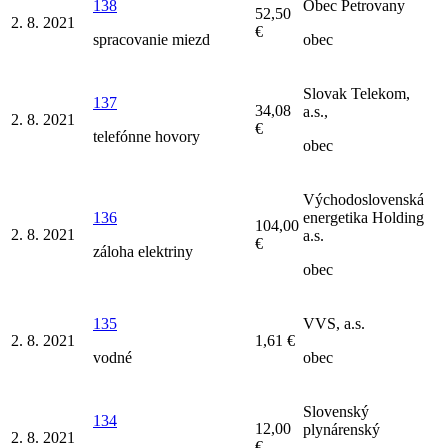
138
Obec Petrovany
52,50
2. 8. 2021
€
spracovanie miezd
obec
Slovak Telekom,
137
34,08
a.s.,
2. 8. 2021
€
telefónne hovory
obec
Východoslovenská
136
energetika Holding
104,00
2. 8. 2021
a.s.
€
záloha elektriny
obec
135
VVS, a.s.
2. 8. 2021
1,61 €
vodné
obec
Slovenský
134
12,00
plynárenský
2. 8. 2021
€