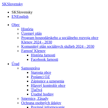
SK
Slovensky
SK
Slovensky
EN
English
Obec
História
Územný plán
Program hospodárskeho a sociálneho rozvoja obce
Klenov 2024 - 2030
Komunitný plán sociálnych služieb 2024 - 2030
Farnosť Klenov
História farnosti
Facebook farnosti
Úrad
Samospráva
Starosta obce
Poslanci OZ
Zápisnice a uznesenia
Hlavný kontrolór obce
Tlačivá
Úradné hodiny
Smernice, Zásady
Ochrana osobných údajov
Povinné informovanie