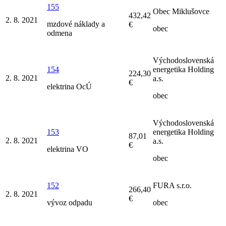
155
Obec Miklušovce
432,42
2. 8. 2021
mzdové náklady a
€
obec
odmena
Východoslovenská
154
energetika Holding
224,30
2. 8. 2021
a.s.
€
elektrina OcÚ
obec
Východoslovenská
153
energetika Holding
87,01
2. 8. 2021
a.s.
€
elektrina VO
obec
152
FURA s.r.o.
266,40
2. 8. 2021
€
vývoz odpadu
obec