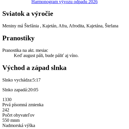
Harmonogram vývozu odpadu 2026
Sviatok a výročie
Meniny má
Štefánia
, Kajetán, Afra, Afrodita, Kajetána, Štefana
Pranostiky
Pranostika na akt. mesiac
Keď august páli, bude páliť aj víno.
Východ a západ slnka
Slnko vychádza:
5:17
Slnko zapadá:
20:05
1330
Prvá písomná zmienka
242
Počet obyvateľov
550 mnm
Nadmorská výška