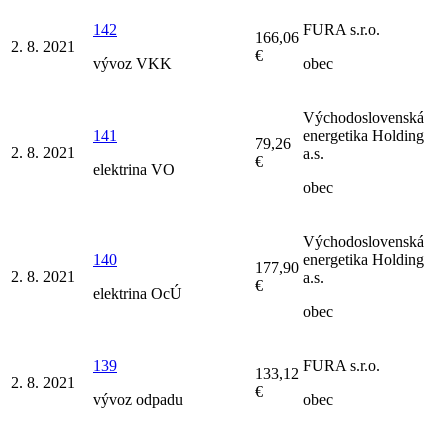
142
FURA s.r.o.
166,06
2. 8. 2021
€
vývoz VKK
obec
Východoslovenská
141
energetika Holding
79,26
2. 8. 2021
a.s.
€
elektrina VO
obec
Východoslovenská
140
energetika Holding
177,90
2. 8. 2021
a.s.
€
elektrina OcÚ
obec
139
FURA s.r.o.
133,12
2. 8. 2021
€
vývoz odpadu
obec