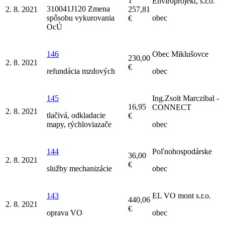
1
Enviroprojekt, s.r.o.
310041J120 Zmena
2. 8. 2021
257,81
spôsobu vykurovania
obec
€
OcÚ
146
Obec Miklušovce
230,00
2. 8. 2021
€
refundácia mzdových
obec
145
Ing.Zsolt Marczibal -
16,95
CONNECT
2. 8. 2021
tlačivá, odkladacie
€
mapy, rýchloviazače
obec
144
Poľnohospodárske
36,00
2. 8. 2021
€
služby mechanizácie
obec
143
EL VO mont s.r.o.
440,06
2. 8. 2021
€
oprava VO
obec