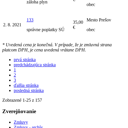
záloha plyn
obec
133
Mesto Prešov
35,00
2. 8. 2021
€
správne poplatky SÚ
obec
* Uvedená cena je konečná. V prípade, že je zmluvná strana
platcom DPH, je cena uvedená vrátane DPH.
prvá stránka
predchádzajúca stránka
1
2
3
ďalšia stránka
posledná stránka
Zobrazené
1
-
25
z 157
Zverejňovanie
Zmluvy
Zmluvy - archív