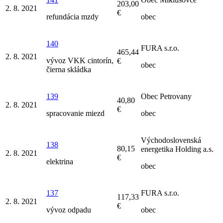
203,00
2. 8. 2021
€
refundácia mzdy
obec
140
FURA s.r.o.
465,44
2. 8. 2021
vývoz VKK cintorín,
€
obec
čierna skládka
139
Obec Petrovany
40,80
2. 8. 2021
€
spracovanie miezd
obec
Východoslovenská
138
80,15
energetika Holding a.s.
2. 8. 2021
€
elektrina
obec
137
FURA s.r.o.
117,33
2. 8. 2021
€
vývoz odpadu
obec