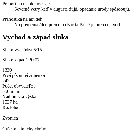
Pranostika na akt. mesiac
Severné vetry keď v auguste dujú, opadanie úrody spôsobujú.
Pranostika na akt.deň
Na premenia /deň premenia Krista Pána/ je premena vôd.
Východ a západ slnka
Slnko vychádza:
5:15
Slnko zapadá:
20:07
1330
Prvá písomná zmienka
242
Počet obyvateľov
550 mnm
Nadmorská výška
1537 ha
Rozloha
Zvonica
Gréckokatolícky chrám