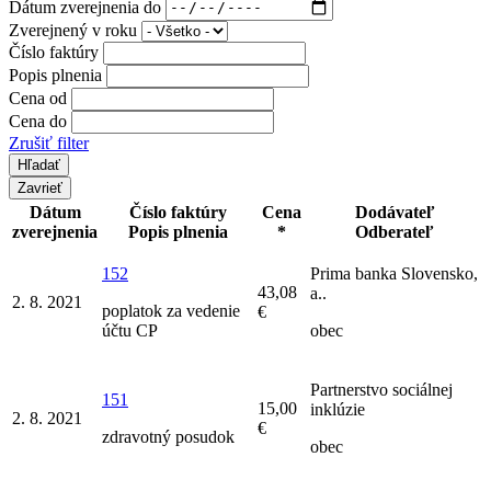
Dátum zverejnenia do
Zverejnený v roku
Číslo faktúry
Popis plnenia
Cena od
Cena do
Zrušiť filter
Zavrieť
Dátum
Číslo faktúry
Cena
Dodávateľ
zverejnenia
Popis plnenia
*
Odberateľ
152
Prima banka Slovensko,
43,08
a..
2. 8. 2021
poplatok za vedenie
€
účtu CP
obec
Partnerstvo sociálnej
151
15,00
inklúzie
2. 8. 2021
€
zdravotný posudok
obec