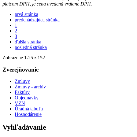
platcom DPH, je cena uvedená vrátane DPH.
prvá stránka
predchádzajúca stránka
1
2
3
ďalšia stránka
posledná stránka
Zobrazené
1
-
25
z 152
Zverejňovanie
Zmluvy
Zmluvy - archív
Faktúry
Objednávky
VZN
Úradná tabuľa
Hospodárenie
Vyhľadávanie