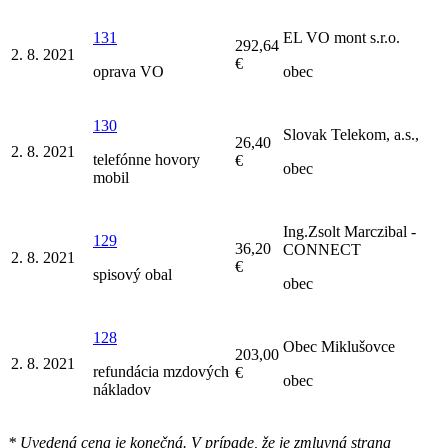
131
EL VO mont s.r.o.
292,64
2. 8. 2021
€
oprava VO
obec
130
Slovak Telekom, a.s.,
26,40
2. 8. 2021
telefónne hovory
€
obec
mobil
Ing.Zsolt Marczibal -
129
36,20
CONNECT
2. 8. 2021
€
spisový obal
obec
128
Obec Miklušovce
203,00
2. 8. 2021
refundácia mzdových
€
obec
nákladov
* Uvedená cena je konečná. V prípade, že je zmluvná strana