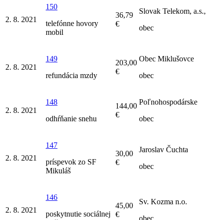
150
Slovak Telekom, a.s.,
36,79
2. 8. 2021
telefónne hovory
€
obec
mobil
149
Obec Miklušovce
203,00
2. 8. 2021
€
refundácia mzdy
obec
148
Poľnohospodárske
144,00
2. 8. 2021
€
odhŕňanie snehu
obec
147
Jaroslav Čuchta
30,00
2. 8. 2021
príspevok zo SF
€
obec
Mikuláš
146
Sv. Kozma n.o.
45,00
2. 8. 2021
poskytnutie sociálnej
€
obec