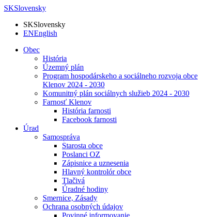
SK
Slovensky
SK
Slovensky
EN
English
Obec
História
Územný plán
Program hospodárskeho a sociálneho rozvoja obce
Klenov 2024 - 2030
Komunitný plán sociálnych služieb 2024 - 2030
Farnosť Klenov
História farnosti
Facebook farnosti
Úrad
Samospráva
Starosta obce
Poslanci OZ
Zápisnice a uznesenia
Hlavný kontrolór obce
Tlačivá
Úradné hodiny
Smernice, Zásady
Ochrana osobných údajov
Povinné informovanie