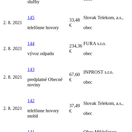
služby
145
Slovak Telekom, a.s.,
33,48
2. 8. 2021
€
telefónne hovory
obec
144
FURA s.r.o.
234,36
2. 8. 2021
€
vývoz odpadu
obec
143
INPROST s.r.o.
67,60
2. 8. 2021
predplatné Obecné
€
obec
noviny
142
Slovak Telekom, a.s.,
37,49
2. 8. 2021
telefónne hovory
€
obec
mobil
141
Obec Miklušovce