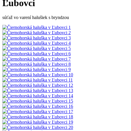
Ľubovci
súťaž vo varení halušiek s bryndzou