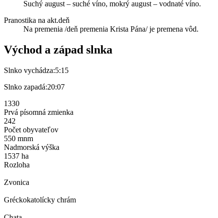
Suchý august – suché víno, mokrý august – vodnaté víno.
Pranostika na akt.deň
Na premenia /deň premenia Krista Pána/ je premena vôd.
Východ a západ slnka
Slnko vychádza:
5:15
Slnko zapadá:
20:07
1330
Prvá písomná zmienka
242
Počet obyvateľov
550 mnm
Nadmorská výška
1537 ha
Rozloha
Zvonica
Gréckokatolícky chrám
Chata