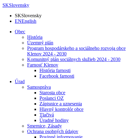
SK
Slovensky
SK
Slovensky
EN
English
Obec
História
Územný plán
Program hospodárskeho a sociálneho rozvoja obce
Klenov 2024 - 2030
Komunitný plán sociálnych služieb 2024 - 2030
Farnosť Klenov
História farnosti
Facebook farnosti
Úrad
Samospráva
Starosta obce
Poslanci OZ
Zápisnice a uznesenia
Hlavný kontrolór obce
Tlačivá
Úradné hodiny
Smernice, Zásady
Ochrana osobných údajov
Povinné informovanie