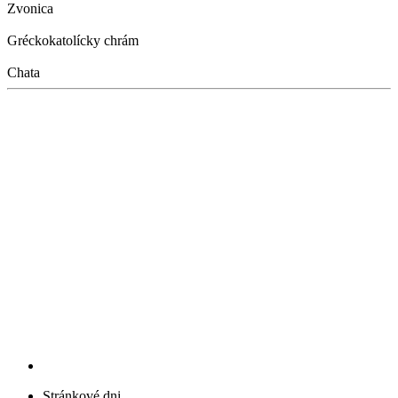
Zvonica
Gréckokatolícky chrám
Chata
Stránkové dni