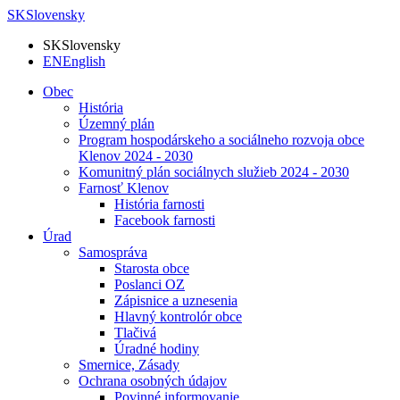
SK
Slovensky
SK
Slovensky
EN
English
Obec
História
Územný plán
Program hospodárskeho a sociálneho rozvoja obce
Klenov 2024 - 2030
Komunitný plán sociálnych služieb 2024 - 2030
Farnosť Klenov
História farnosti
Facebook farnosti
Úrad
Samospráva
Starosta obce
Poslanci OZ
Zápisnice a uznesenia
Hlavný kontrolór obce
Tlačivá
Úradné hodiny
Smernice, Zásady
Ochrana osobných údajov
Povinné informovanie