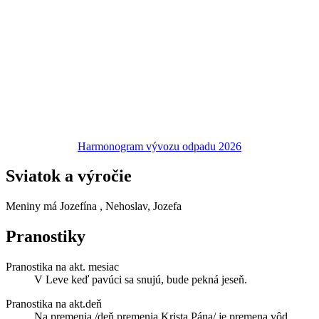
Harmonogram vývozu odpadu 2026
Sviatok a výročie
Meniny má
Jozefína
, Nehoslav, Jozefa
Pranostiky
Pranostika na akt. mesiac
V Leve keď pavúci sa snujú, bude pekná jeseň.
Pranostika na akt.deň
Na premenia /deň premenia Krista Pána/ je premena vôd.