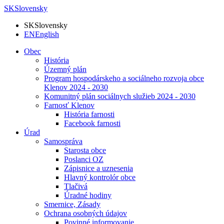
SK
Slovensky
SK
Slovensky
EN
English
Obec
História
Územný plán
Program hospodárskeho a sociálneho rozvoja obce
Klenov 2024 - 2030
Komunitný plán sociálnych služieb 2024 - 2030
Farnosť Klenov
História farnosti
Facebook farnosti
Úrad
Samospráva
Starosta obce
Poslanci OZ
Zápisnice a uznesenia
Hlavný kontrolór obce
Tlačivá
Úradné hodiny
Smernice, Zásady
Ochrana osobných údajov
Povinné informovanie