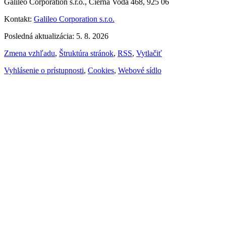
Galileo Corporation s.r.o., Čierna Voda 468, 925 06
Kontakt:
Galileo Corporation s.r.o.
Posledná aktualizácia: 5. 8. 2026
Zmena vzhľadu
,
Štruktúra stránok
,
RSS
,
Vytlačiť
Vyhlásenie o prístupnosti
,
Cookies
,
Webové sídlo