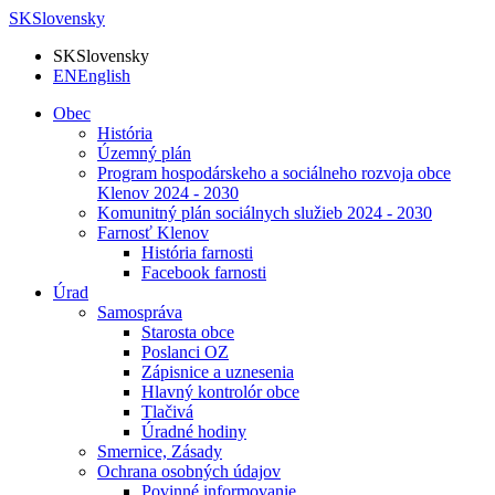
SK
Slovensky
SK
Slovensky
EN
English
Obec
História
Územný plán
Program hospodárskeho a sociálneho rozvoja obce
Klenov 2024 - 2030
Komunitný plán sociálnych služieb 2024 - 2030
Farnosť Klenov
História farnosti
Facebook farnosti
Úrad
Samospráva
Starosta obce
Poslanci OZ
Zápisnice a uznesenia
Hlavný kontrolór obce
Tlačivá
Úradné hodiny
Smernice, Zásady
Ochrana osobných údajov
Povinné informovanie