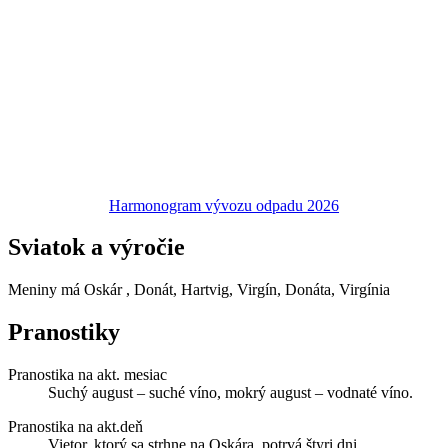
Harmonogram vývozu odpadu 2026
Sviatok a výročie
Meniny má
Oskár
, Donát, Hartvig, Virgín, Donáta, Virgínia
Pranostiky
Pranostika na akt. mesiac
Suchý august – suché víno, mokrý august – vodnaté víno.
Pranostika na akt.deň
Vietor, ktorý sa strhne na Oskára, potrvá štyri dni.