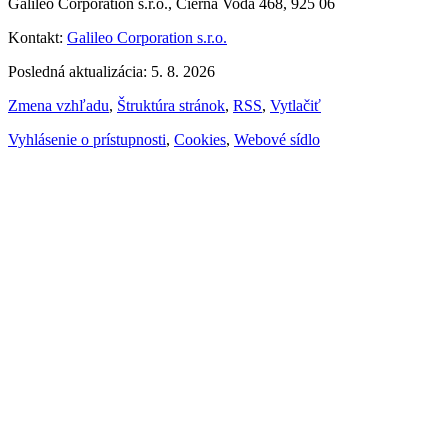
Galileo Corporation s.r.o., Čierna Voda 468, 925 06
Kontakt:
Galileo Corporation s.r.o.
Posledná aktualizácia: 5. 8. 2026
Zmena vzhľadu
,
Štruktúra stránok
,
RSS
,
Vytlačiť
Vyhlásenie o prístupnosti
,
Cookies
,
Webové sídlo