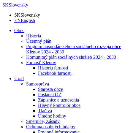
SK
Slovensky
SK
Slovensky
EN
English
Obec
História
Územný plán
Program hospodárskeho a sociálneho rozvoja obce
Klenov 2024 - 2030
Komunitný plán sociálnych služieb 2024 - 2030
Farnosť Klenov
História farnosti
Facebook farnosti
Úrad
Samospráva
Starosta obce
Poslanci OZ
Zápisnice a uznesenia
Hlavný kontrolór obce
Tlačivá
Úradné hodiny
Smernice, Zásady
Ochrana osobných údajov
Povinné informovanie