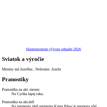
Harmonogram vývozu odpadu 2026
Sviatok a výročie
Meniny má
Jozefína
, Nehoslav, Jozefa
Pranostiky
Pranostika na akt. mesiac
Na Cyrika lapaj raka.
Pranostika na akt.deň
Na premenia /deň premenia Krista Pána/ je premena vôd.