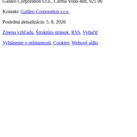
Galileo Corporation s.r.o., Čierna Voda 468, 925 06
Kontakt:
Galileo Corporation s.r.o.
Posledná aktualizácia: 5. 8. 2026
Zmena vzhľadu
,
Štruktúra stránok
,
RSS
,
Vytlačiť
Vyhlásenie o prístupnosti
,
Cookies
,
Webové sídlo