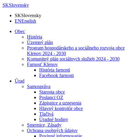
SK
Slovensky
SK
Slovensky
EN
English
Obec
História
Územný plán
Program hospodárskeho a sociálneho rozvoja obce
Klenov 2024 - 2030
Komunitný plán sociálnych služieb 2024 - 2030
Farnosť Klenov
História farnosti
Facebook farnosti
Úrad
Samospráva
Starosta obce
Poslanci OZ
Zápisnice a uznesenia
Hlavný kontrolór obce
Tlačivá
Úradné hodiny
Smernice, Zásady
Ochrana osobných údajov
Povinné informovanie