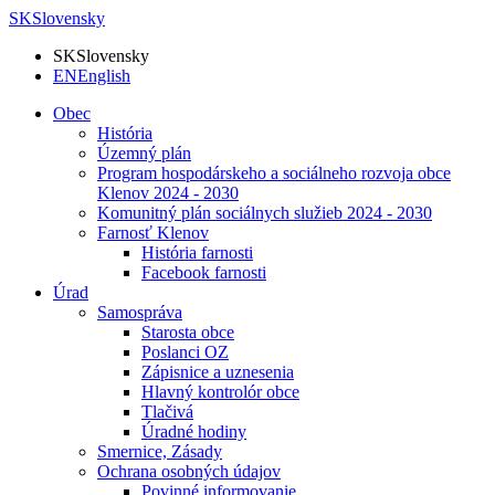
SK
Slovensky
SK
Slovensky
EN
English
Obec
História
Územný plán
Program hospodárskeho a sociálneho rozvoja obce
Klenov 2024 - 2030
Komunitný plán sociálnych služieb 2024 - 2030
Farnosť Klenov
História farnosti
Facebook farnosti
Úrad
Samospráva
Starosta obce
Poslanci OZ
Zápisnice a uznesenia
Hlavný kontrolór obce
Tlačivá
Úradné hodiny
Smernice, Zásady
Ochrana osobných údajov
Povinné informovanie