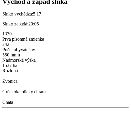
Východ a západ slnka
Slnko vychádza:
5:17
Slnko zapadá:
20:05
1330
Prvá písomná zmienka
242
Počet obyvateľov
550 mnm
Nadmorská výška
1537 ha
Rozloha
Zvonica
Gréckokatolícky chrám
Chata