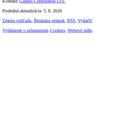
Kontakt:
Galileo Corporation s.r.o.
Posledná aktualizácia: 5. 8. 2026
Zmena vzhľadu
,
Štruktúra stránok
,
RSS
,
Vytlačiť
Vyhlásenie o prístupnosti
,
Cookies
,
Webové sídlo