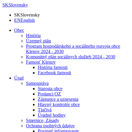
SK
Slovensky
SK
Slovensky
EN
English
Obec
História
Územný plán
Program hospodárskeho a sociálneho rozvoja obce
Klenov 2024 - 2030
Komunitný plán sociálnych služieb 2024 - 2030
Farnosť Klenov
História farnosti
Facebook farnosti
Úrad
Samospráva
Starosta obce
Poslanci OZ
Zápisnice a uznesenia
Hlavný kontrolór obce
Tlačivá
Úradné hodiny
Smernice, Zásady
Ochrana osobných údajov
Povinné informovanie