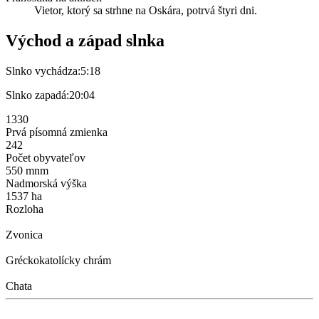
Vietor, ktorý sa strhne na Oskára, potrvá štyri dni.
Východ a západ slnka
Slnko vychádza:
5:18
Slnko zapadá:
20:04
1330
Prvá písomná zmienka
242
Počet obyvateľov
550 mnm
Nadmorská výška
1537 ha
Rozloha
Zvonica
Gréckokatolícky chrám
Chata