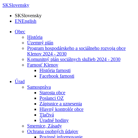
SK
Slovensky
SK
Slovensky
EN
English
Obec
História
Územný plán
Program hospodárskeho a sociálneho rozvoja obce
Klenov 2024 - 2030
Komunitný plán sociálnych služieb 2024 - 2030
Farnosť Klenov
História farnosti
Facebook farnosti
Úrad
Samospráva
Starosta obce
Poslanci OZ
Zápisnice a uznesenia
Hlavný kontrolór obce
Tlačivá
Úradné hodiny
Smernice, Zásady
Ochrana osobných údajov
Povinné informovanie