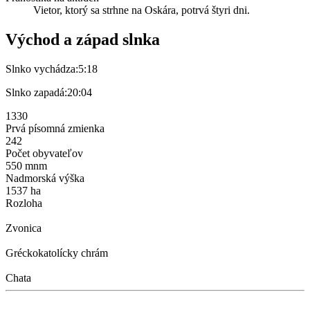
Vietor, ktorý sa strhne na Oskára, potrvá štyri dni.
Východ a západ slnka
Slnko vychádza:
5:18
Slnko zapadá:
20:04
1330
Prvá písomná zmienka
242
Počet obyvateľov
550 mnm
Nadmorská výška
1537 ha
Rozloha
Zvonica
Gréckokatolícky chrám
Chata