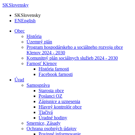
SK
Slovensky
SK
Slovensky
EN
English
Obec
História
Územný plán
Program hospodárskeho a sociálneho rozvoja obce
Klenov 2024 - 2030
Komunitný plán sociálnych služieb 2024 - 2030
Farnosť Klenov
História farnosti
Facebook farnosti
Úrad
Samospráva
Starosta obce
Poslanci OZ
Zápisnice a uznesenia
Hlavný kontrolór obce
Tlačivá
Úradné hodiny
Smernice, Zásady
Ochrana osobných údajov
Povinné informovanie