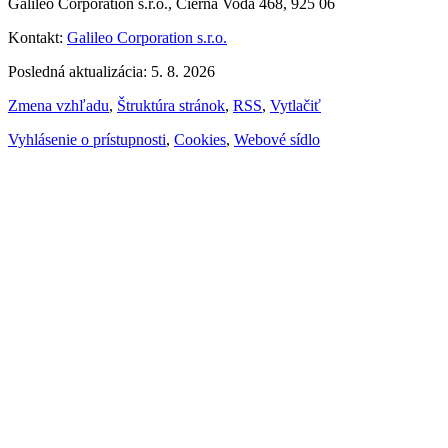
Galileo Corporation s.r.o., Čierna Voda 468, 925 06
Kontakt:
Galileo Corporation s.r.o.
Posledná aktualizácia: 5. 8. 2026
Zmena vzhľadu
,
Štruktúra stránok
,
RSS
,
Vytlačiť
Vyhlásenie o prístupnosti
,
Cookies
,
Webové sídlo