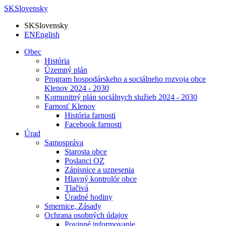
SK
Slovensky
SK
Slovensky
EN
English
Obec
História
Územný plán
Program hospodárskeho a sociálneho rozvoja obce
Klenov 2024 - 2030
Komunitný plán sociálnych služieb 2024 - 2030
Farnosť Klenov
História farnosti
Facebook farnosti
Úrad
Samospráva
Starosta obce
Poslanci OZ
Zápisnice a uznesenia
Hlavný kontrolór obce
Tlačivá
Úradné hodiny
Smernice, Zásady
Ochrana osobných údajov
Povinné informovanie