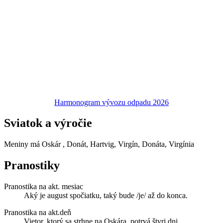
Harmonogram vývozu odpadu 2026
Sviatok a výročie
Meniny má
Oskár
, Donát, Hartvig, Virgín, Donáta, Virgínia
Pranostiky
Pranostika na akt. mesiac
Aký je august spočiatku, taký bude /je/ až do konca.
Pranostika na akt.deň
Vietor, ktorý sa strhne na Oskára, potrvá štyri dni.