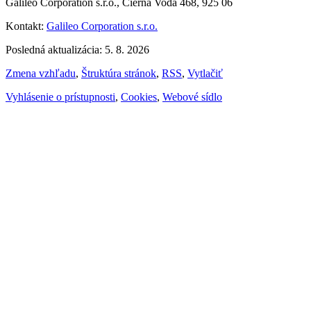
Galileo Corporation s.r.o., Čierna Voda 468, 925 06
Kontakt:
Galileo Corporation s.r.o.
Posledná aktualizácia: 5. 8. 2026
Zmena vzhľadu
,
Štruktúra stránok
,
RSS
,
Vytlačiť
Vyhlásenie o prístupnosti
,
Cookies
,
Webové sídlo