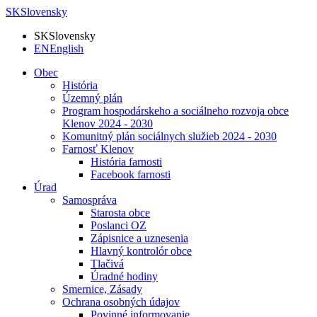
SK
Slovensky
SK
Slovensky
EN
English
Obec
História
Územný plán
Program hospodárskeho a sociálneho rozvoja obce
Klenov 2024 - 2030
Komunitný plán sociálnych služieb 2024 - 2030
Farnosť Klenov
História farnosti
Facebook farnosti
Úrad
Samospráva
Starosta obce
Poslanci OZ
Zápisnice a uznesenia
Hlavný kontrolór obce
Tlačivá
Úradné hodiny
Smernice, Zásady
Ochrana osobných údajov
Povinné informovanie