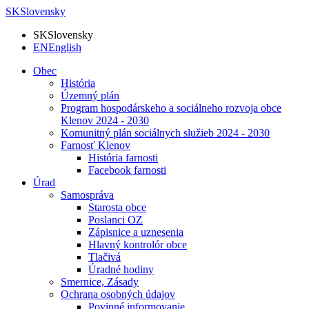
SK
Slovensky
SK
Slovensky
EN
English
Obec
História
Územný plán
Program hospodárskeho a sociálneho rozvoja obce
Klenov 2024 - 2030
Komunitný plán sociálnych služieb 2024 - 2030
Farnosť Klenov
História farnosti
Facebook farnosti
Úrad
Samospráva
Starosta obce
Poslanci OZ
Zápisnice a uznesenia
Hlavný kontrolór obce
Tlačivá
Úradné hodiny
Smernice, Zásady
Ochrana osobných údajov
Povinné informovanie