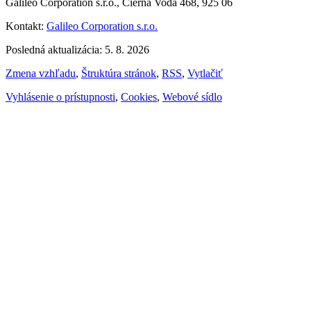
Galileo Corporation s.r.o., Čierna Voda 468, 925 06
Kontakt:
Galileo Corporation s.r.o.
Posledná aktualizácia: 5. 8. 2026
Zmena vzhľadu
,
Štruktúra stránok
,
RSS
,
Vytlačiť
Vyhlásenie o prístupnosti
,
Cookies
,
Webové sídlo