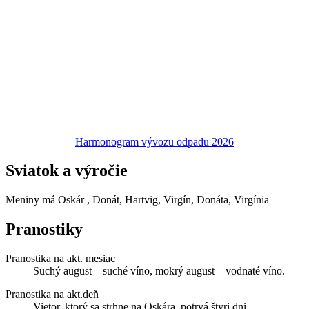
Harmonogram vývozu odpadu 2026
Sviatok a výročie
Meniny má
Oskár
, Donát, Hartvig, Virgín, Donáta, Virgínia
Pranostiky
Pranostika na akt. mesiac
Suchý august – suché víno, mokrý august – vodnaté víno.
Pranostika na akt.deň
Vietor, ktorý sa strhne na Oskára, potrvá štyri dni.