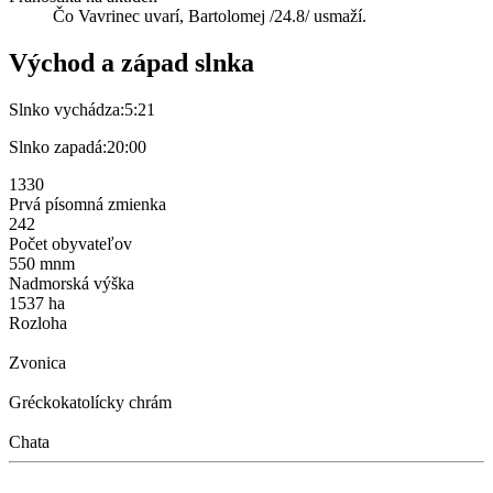
Čo Vavrinec uvarí, Bartolomej /24.8/ usmaží.
Východ a západ slnka
Slnko vychádza:
5:21
Slnko zapadá:
20:00
1330
Prvá písomná zmienka
242
Počet obyvateľov
550 mnm
Nadmorská výška
1537 ha
Rozloha
Zvonica
Gréckokatolícky chrám
Chata