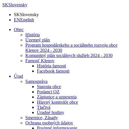
SK
Slovensky
SK
Slovensky
EN
English
Obec
História
Územný plán
Program hospodárskeho a sociálneho rozvoja obce
Klenov 2024 - 2030
Komunitný plán sociálnych služieb 2024 - 2030
Farnosť Klenov
História farnosti
Facebook farnosti
Úrad
Samospráva
Starosta obce
Poslanci OZ
Zápisnice a uznesenia
Hlavný kontrolór obce
Tlačivá
Úradné hodiny
Smernice, Zásady
Ochrana osobných údajov
Povinné informovanie