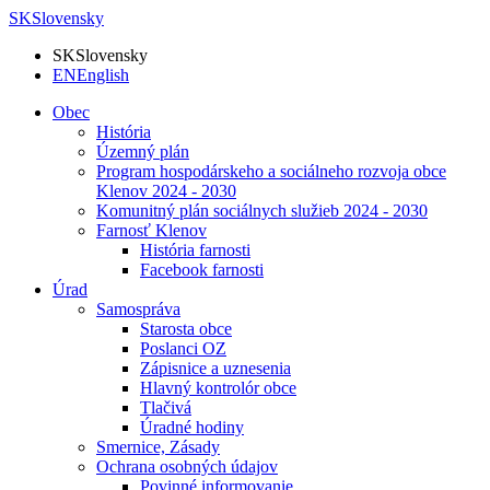
SK
Slovensky
SK
Slovensky
EN
English
Obec
História
Územný plán
Program hospodárskeho a sociálneho rozvoja obce
Klenov 2024 - 2030
Komunitný plán sociálnych služieb 2024 - 2030
Farnosť Klenov
História farnosti
Facebook farnosti
Úrad
Samospráva
Starosta obce
Poslanci OZ
Zápisnice a uznesenia
Hlavný kontrolór obce
Tlačivá
Úradné hodiny
Smernice, Zásady
Ochrana osobných údajov
Povinné informovanie