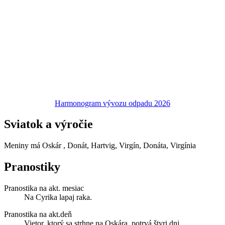
Harmonogram vývozu odpadu 2026
Sviatok a výročie
Meniny má
Oskár
, Donát, Hartvig, Virgín, Donáta, Virgínia
Pranostiky
Pranostika na akt. mesiac
Na Cyrika lapaj raka.
Pranostika na akt.deň
Vietor, ktorý sa strhne na Oskára, potrvá štyri dni.