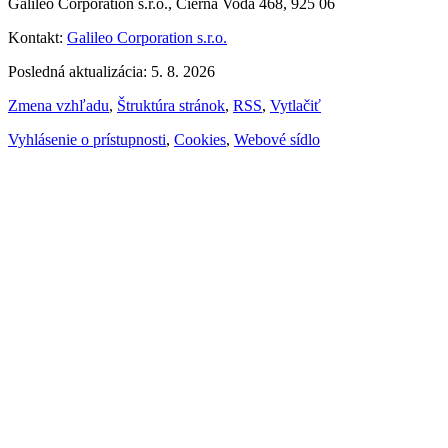
Galileo Corporation s.r.o., Čierna Voda 468, 925 06
Kontakt:
Galileo Corporation s.r.o.
Posledná aktualizácia: 5. 8. 2026
Zmena vzhľadu
,
Štruktúra stránok
,
RSS
,
Vytlačiť
Vyhlásenie o prístupnosti
,
Cookies
,
Webové sídlo