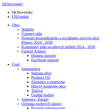
SK
Slovensky
SK
Slovensky
EN
English
Obec
História
Územný plán
Program hospodárskeho a sociálneho rozvoja obce
Klenov 2024 - 2030
Komunitný plán sociálnych služieb 2024 - 2030
Farnosť Klenov
História farnosti
Facebook farnosti
Úrad
Samospráva
Starosta obce
Poslanci OZ
Zápisnice a uznesenia
Hlavný kontrolór obce
Tlačivá
Úradné hodiny
Smernice, Zásady
Ochrana osobných údajov
Povinné informovanie