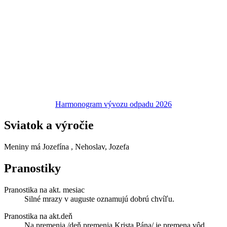
Harmonogram vývozu odpadu 2026
Sviatok a výročie
Meniny má
Jozefína
, Nehoslav, Jozefa
Pranostiky
Pranostika na akt. mesiac
Silné mrazy v auguste oznamujú dobrú chvíľu.
Pranostika na akt.deň
Na premenia /deň premenia Krista Pána/ je premena vôd.