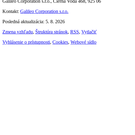
Galileo Corporation s.r.o., Čierna Voda 468, 925 06
Kontakt:
Galileo Corporation s.r.o.
Posledná aktualizácia: 5. 8. 2026
Zmena vzhľadu
,
Štruktúra stránok
,
RSS
,
Vytlačiť
Vyhlásenie o prístupnosti
,
Cookies
,
Webové sídlo