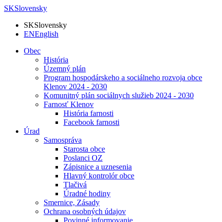
SK
Slovensky
SK
Slovensky
EN
English
Obec
História
Územný plán
Program hospodárskeho a sociálneho rozvoja obce
Klenov 2024 - 2030
Komunitný plán sociálnych služieb 2024 - 2030
Farnosť Klenov
História farnosti
Facebook farnosti
Úrad
Samospráva
Starosta obce
Poslanci OZ
Zápisnice a uznesenia
Hlavný kontrolór obce
Tlačivá
Úradné hodiny
Smernice, Zásady
Ochrana osobných údajov
Povinné informovanie