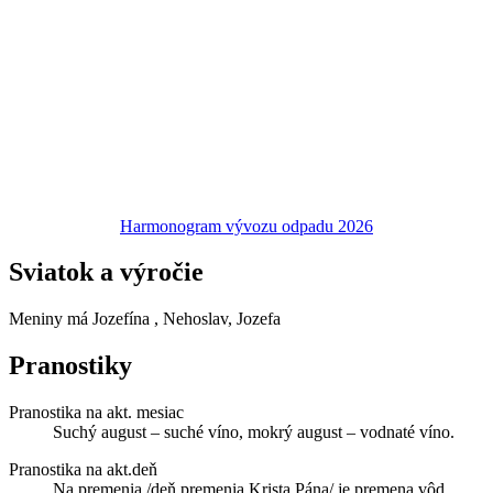
Harmonogram vývozu odpadu 2026
Sviatok a výročie
Meniny má
Jozefína
, Nehoslav, Jozefa
Pranostiky
Pranostika na akt. mesiac
Suchý august – suché víno, mokrý august – vodnaté víno.
Pranostika na akt.deň
Na premenia /deň premenia Krista Pána/ je premena vôd.