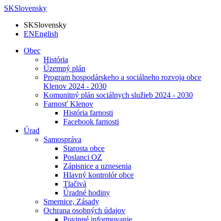
SK
Slovensky
SK
Slovensky
EN
English
Obec
História
Územný plán
Program hospodárskeho a sociálneho rozvoja obce
Klenov 2024 - 2030
Komunitný plán sociálnych služieb 2024 - 2030
Farnosť Klenov
História farnosti
Facebook farnosti
Úrad
Samospráva
Starosta obce
Poslanci OZ
Zápisnice a uznesenia
Hlavný kontrolór obce
Tlačivá
Úradné hodiny
Smernice, Zásady
Ochrana osobných údajov
Povinné informovanie