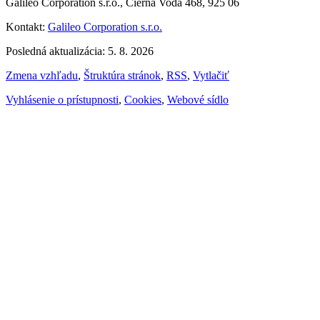
Galileo Corporation s.r.o., Čierna Voda 468, 925 06
Kontakt:
Galileo Corporation s.r.o.
Posledná aktualizácia: 5. 8. 2026
Zmena vzhľadu
,
Štruktúra stránok
,
RSS
,
Vytlačiť
Vyhlásenie o prístupnosti
,
Cookies
,
Webové sídlo