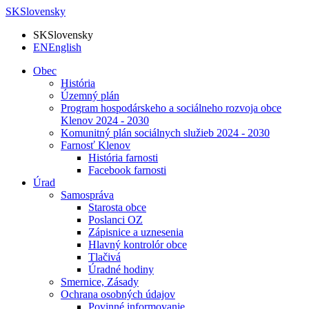
SK
Slovensky
SK
Slovensky
EN
English
Obec
História
Územný plán
Program hospodárskeho a sociálneho rozvoja obce
Klenov 2024 - 2030
Komunitný plán sociálnych služieb 2024 - 2030
Farnosť Klenov
História farnosti
Facebook farnosti
Úrad
Samospráva
Starosta obce
Poslanci OZ
Zápisnice a uznesenia
Hlavný kontrolór obce
Tlačivá
Úradné hodiny
Smernice, Zásady
Ochrana osobných údajov
Povinné informovanie