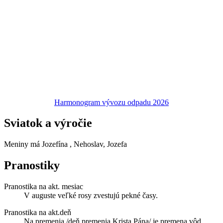
Harmonogram vývozu odpadu 2026
Sviatok a výročie
Meniny má
Jozefína
, Nehoslav, Jozefa
Pranostiky
Pranostika na akt. mesiac
V auguste veľké rosy zvestujú pekné časy.
Pranostika na akt.deň
Na premenia /deň premenia Krista Pána/ je premena vôd.