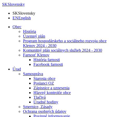
SK
Slovensky
SK
Slovensky
EN
English
Obec
História
Územný plán
Program hospodárskeho a sociálneho rozvoja obce
Klenov 2024 - 2030
Komunitný plán sociálnych služieb 2024 - 2030
Farnosť Klenov
História farnosti
Facebook farnosti
Úrad
Samospráva
Starosta obce
Poslanci OZ
Zápisnice a uznesenia
Hlavný kontrolór obce
Tlačivá
Úradné hodiny
Smernice, Zásady
Ochrana osobných údajov
Povinné informovanie