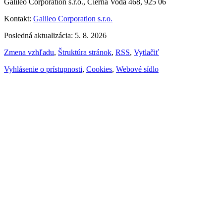
Galileo Corporation s.r.o., Čierna Voda 468, 925 06
Kontakt:
Galileo Corporation s.r.o.
Posledná aktualizácia: 5. 8. 2026
Zmena vzhľadu
,
Štruktúra stránok
,
RSS
,
Vytlačiť
Vyhlásenie o prístupnosti
,
Cookies
,
Webové sídlo