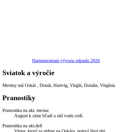
Harmonogram vývozu odpadu 2026
Sviatok a výročie
Meniny má
Oskár
, Donát, Hartvig, Virgín, Donáta, Virgínia
Pranostiky
Pranostika na akt. mesiac
August k zime hľadí a rád vodu cedí.
Pranostika na akt.deň
Vietor, ktorý sa strhne na Oskára, potrvá štyri dni.