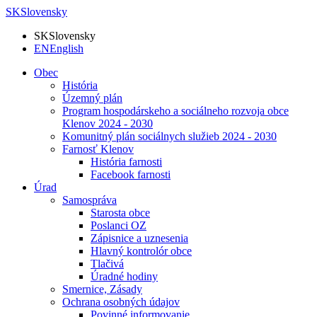
SK
Slovensky
SK
Slovensky
EN
English
Obec
História
Územný plán
Program hospodárskeho a sociálneho rozvoja obce
Klenov 2024 - 2030
Komunitný plán sociálnych služieb 2024 - 2030
Farnosť Klenov
História farnosti
Facebook farnosti
Úrad
Samospráva
Starosta obce
Poslanci OZ
Zápisnice a uznesenia
Hlavný kontrolór obce
Tlačivá
Úradné hodiny
Smernice, Zásady
Ochrana osobných údajov
Povinné informovanie