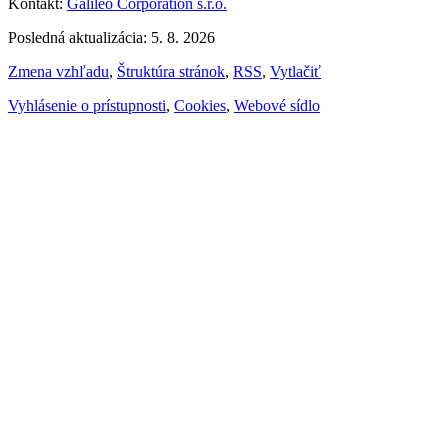
Kontakt:
Galileo Corporation s.r.o.
Posledná aktualizácia: 5. 8. 2026
Zmena vzhľadu
,
Štruktúra stránok
,
RSS
,
Vytlačiť
Vyhlásenie o prístupnosti
,
Cookies
,
Webové sídlo