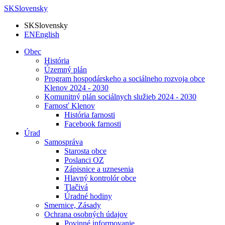
SK
Slovensky
SK
Slovensky
EN
English
Obec
História
Územný plán
Program hospodárskeho a sociálneho rozvoja obce
Klenov 2024 - 2030
Komunitný plán sociálnych služieb 2024 - 2030
Farnosť Klenov
História farnosti
Facebook farnosti
Úrad
Samospráva
Starosta obce
Poslanci OZ
Zápisnice a uznesenia
Hlavný kontrolór obce
Tlačivá
Úradné hodiny
Smernice, Zásady
Ochrana osobných údajov
Povinné informovanie