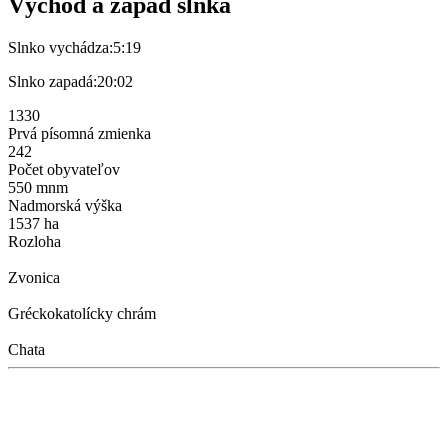
Východ a západ slnka
Slnko vychádza:
5:19
Slnko zapadá:
20:02
1330
Prvá písomná zmienka
242
Počet obyvateľov
550 mnm
Nadmorská výška
1537 ha
Rozloha
Zvonica
Gréckokatolícky chrám
Chata