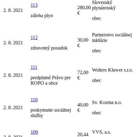
Slovenský
113
280,00
plynárenský
2. 8. 2021
€
záloha plyn
obec
Partnerstvo sociálnej
112
30,00
inklúzie
2. 8. 2021
€
zdravotný posudok
obec
111
Wolters Kluwer s.r.o.
72,00
2. 8. 2021
predplatné Právo pre
€
obec
ROPO a obce
110
Sv. Kozma n.o.
40,00
2. 8. 2021
poskytnutie sociálnej
€
obec
služby
109
VVS, a.s.
20,44