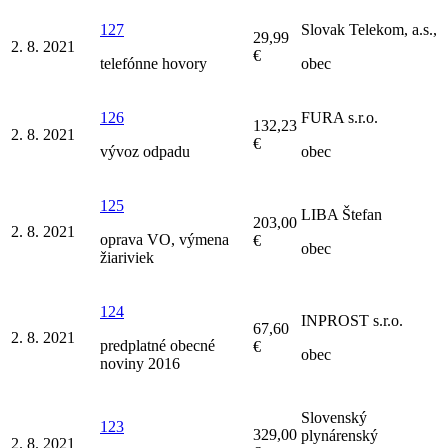
127
Slovak Telekom, a.s.,
29,99
2. 8. 2021
€
telefónne hovory
obec
126
FURA s.r.o.
132,23
2. 8. 2021
€
vývoz odpadu
obec
125
LIBA Štefan
203,00
2. 8. 2021
oprava VO, výmena
€
obec
žiariviek
124
INPROST s.r.o.
67,60
2. 8. 2021
predplatné obecné
€
obec
noviny 2016
Slovenský
123
329,00
plynárenský
2. 8. 2021