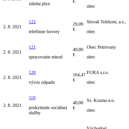
€
záloha plyn
obec
122
Slovak Telekom, a.s.,
29,09
2. 8. 2021
€
telefónne hovory
obec
121
Obec Petrovany
40,80
2. 8. 2021
€
spracovanie miezd
obec
120
FURA s.r.o.
164,47
2. 8. 2021
€
vývoz odpadu
obec
119
Sv. Kozma n.o.
40,00
2. 8. 2021
poskytnutie sociálnej
€
obec
služby
Východosl.