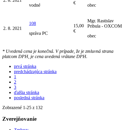
2. 8. 2021
€
vodné
obec
Mgr. Rastislav
108
15,00
Pribula - OXCOM
2. 8. 2021
€
správa PC
obec
* Uvedená cena je konečná. V prípade, že je zmluvná strana
platcom DPH, je cena uvedená vrátane DPH.
prvá stránka
predchádzajúca stránka
1
2
3
ďalšia stránka
posledná stránka
Zobrazené
1
-
25
z 132
Zverejňovanie
Zmluvy