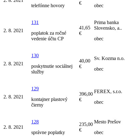
2. 8. 2021
€
telefónne hovory
obec
131
Prima banka
41,65
Slovensko, a..
2. 8. 2021
poplatok za ročné
€
vedenie účtu CP
obec
130
Sv. Kozma n.o.
40,00
2. 8. 2021
poskytnutie sociálnej
€
obec
služby
129
FEREX, s.r.o.
396,00
2. 8. 2021
kontajner plastový
€
obec
čierny
128
Mesto Prešov
235,00
2. 8. 2021
€
správne poplatky
obec