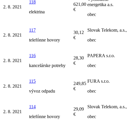
118
621,00
energetika a.s.
2. 8. 2021
€
elektrina
obec
117
Slovak Telekom, a.s.,
30,12
2. 8. 2021
€
telefónne hovory
obec
116
PAPERA s.r.o.
28,30
2. 8. 2021
€
kancelárske potreby
obec
115
FURA s.r.o.
249,85
2. 8. 2021
€
vývoz odpadu
obec
114
Slovak Telekom, a.s.,
29,09
2. 8. 2021
€
telefónne hovory
obec