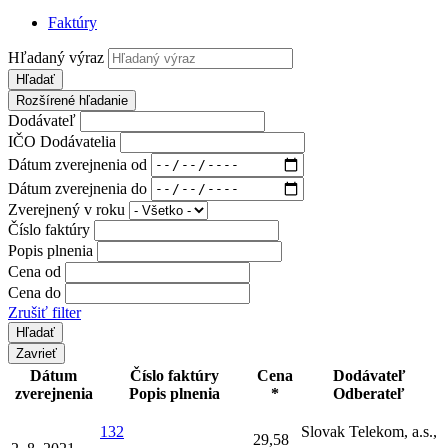
Faktúry
Hľadaný výraz
Hľadať
Rozšírené hľadanie
Dodávateľ
IČO Dodávatelia
Dátum zverejnenia od
Dátum zverejnenia do
Zverejnený v roku
Číslo faktúry
Popis plnenia
Cena od
Cena do
Zrušiť filter
Zavrieť
Dátum
Číslo faktúry
Cena
Dodávateľ
zverejnenia
Popis plnenia
*
Odberateľ
132
Slovak Telekom, a.s.,
29,58