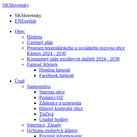
SK
Slovensky
SK
Slovensky
EN
English
Obec
História
Územný plán
Program hospodárskeho a sociálneho rozvoja obce
Klenov 2024 - 2030
Komunitný plán sociálnych služieb 2024 - 2030
Farnosť Klenov
História farnosti
Facebook farnosti
Úrad
Samospráva
Starosta obce
Poslanci OZ
Zápisnice a uznesenia
Hlavný kontrolór obce
Tlačivá
Úradné hodiny
Smernice, Zásady
Ochrana osobných údajov
Povinné informovanie