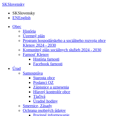
SK
Slovensky
SK
Slovensky
EN
English
Obec
História
Územný plán
Program hospodárskeho a sociálneho rozvoja obce
Klenov 2024 - 2030
Komunitný plán sociálnych služieb 2024 - 2030
Farnosť Klenov
História farnosti
Facebook farnosti
Úrad
Samospráva
Starosta obce
Poslanci OZ
Zápisnice a uznesenia
Hlavný kontrolór obce
Tlačivá
Úradné hodiny
Smernice, Zásady
Ochrana osobných údajov
Povinné informovanie