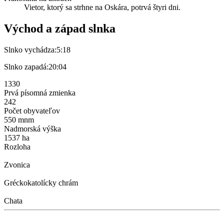
Vietor, ktorý sa strhne na Oskára, potrvá štyri dni.
Východ a západ slnka
Slnko vychádza:
5:18
Slnko zapadá:
20:04
1330
Prvá písomná zmienka
242
Počet obyvateľov
550 mnm
Nadmorská výška
1537 ha
Rozloha
Zvonica
Gréckokatolícky chrám
Chata